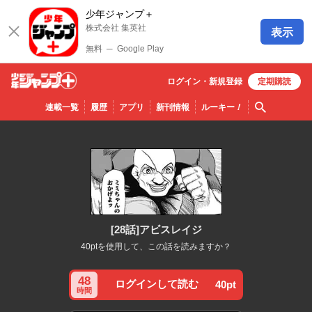
少年ジャンプ＋
株式会社 集英社
表示
無料
─
Google Play
ログイン・
新規
登録
定期購読
少年ジ
検索
連載一覧
履歴
アプリ
新刊情報
ルーキー
！
ャンプ
＋
[28話]アビスレイジ
40ptを使用して、この話を読みますか？
48
ログインして読む
40pt
時間