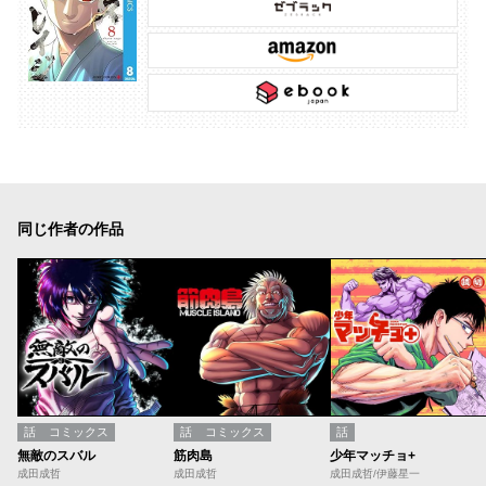
同じ作者の作品
話
コミックス
話
コミックス
話
無敵のスバル
筋肉島
少年マッチョ+
成田成哲
成田成哲
成田成哲/伊藤星一