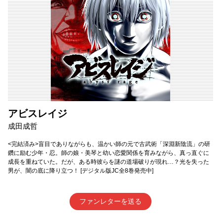
アビスレイジ
成田成哲
<完結済み>盲目でありながらも、温かい師の元で古武術「深淵新陰流」の研
鑽に励む少年・忍。師の娘・美琴と幼い恋愛関係を育みながら、真っ直ぐに
成長を重ねていた。だが、ある時彼らを謎の道場破りが現れ…？光を失った
男が、闇の底に降り立つ！ [デジタル版JC全8巻発売中]
ファンレターを送る