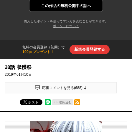
この作品の
無料公開中の話へ
購入したポイントを使ってマンガを読むことができます。
ポイントについて
無料の会員登録（初回）で
新規会員登録する
100pt プレゼント！
28話 収穫祭
2019年01月10日
応援コメントを見る(
688
)
RSSフィード
ポスト
埋め込む