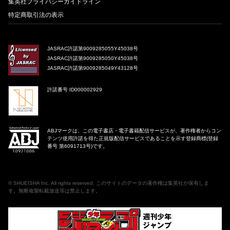
集英社プライバシーガイドライン
特定商取引法の表示
JASRAC許諾第9009285055Y45038号
JASRAC許諾第9009285050Y45038号
JASRAC許諾第9009285049Y43128号
許諾番号 ID000002929
ABJマークは、この電子書店・電子書籍配信サービスが、著作権者からコン
テンツ使用許諾を得た正規版配信サービスであることを示す登録商標(登録
番号 第6091713号)です。
©
SHUEISHA Inc
. All rights reserved. このサイトのデータの著作権は集英社が保有しま
す。無断複製転載放送等は禁止します。