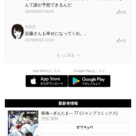
んて誰が予想できるんだ
2025/06/07 00:04
95
未設定
近藤さんも幸せになってくれ。。
2019/06/18 13:24
82
もっと見る
App Storeはこちら
Google Playはこちら
最新巻情報
銀魂―ぎんたま― 77 (ジャンプコミックス)
空知 英秋