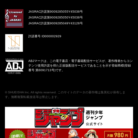
JASRAC許諾第9009285055Y45038号
JASRAC許諾第9009285050Y45038号
JASRAC許諾第9009285049Y43128号
許諾番号 ID000002929
ABJマークは、この電子書店・電子書籍配信サービスが、著作権者からコン
テンツ使用許諾を得た正規版配信サービスであることを示す登録商標(登録
番号 第6091713号)です。
©
SHUEISHA Inc
. All rights reserved. このサイトのデータの著作権は集英社が保有しま
す。無断複製転載放送等は禁止します。