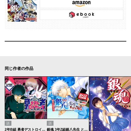
同じ作者の作品
話
話
2年B組 勇者デストロイヤーず／週刊少年ジャンプ新連載試し読み
銀魂 3年Z組銀八先生 とぅぅぅんん!!／ジャンプTOONおためし1話無料