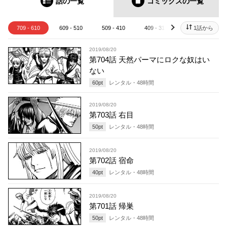
話の一覧
コミックス
の一覧
709 - 610
609 - 510
509 - 410
409 - 310
309 - 210
1話から
next
2019/08/20
第704話 天然パーマにロクな奴はい
ない
60
pt
レンタル・
48
時間
2019/08/20
第703話 右目
50
pt
レンタル・
48
時間
2019/08/20
第702話 宿命
40
pt
レンタル・
48
時間
2019/08/20
第701話 帰巣
50
pt
レンタル・
48
時間