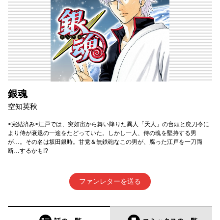
銀魂
空知英秋
<完結済み>江戸では、突如宙から舞い降りた異人「天人」の台頭と廃刀令に
より侍が衰退の一途をたどっていた。しかし一人、侍の魂を堅持する男
が…。その名は坂田銀時。甘党＆無鉄砲なこの男が、腐った江戸を一刀両
断…するかも!?
ファンレターを送る