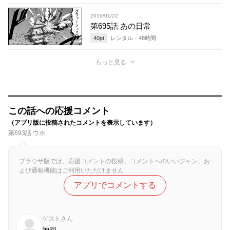
2019/01/22
第695話 あの日常
40
pt
レンタル・
48
時間
もっと見る
この話への応援コメント
（アプリ版に投稿されたコメントを表示しています）
第693話 ウホ
ブラウザ版では、応援コメントの投稿、コメントへのいいジャン、お
よび通報機能はご利用いただけません
アプリでコメントする
ゲストさん
神回