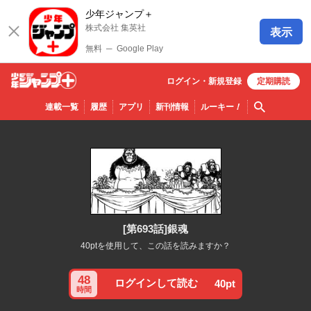
少年ジャンプ＋
株式会社 集英社
表示
無料
─
Google Play
ログイン・
新規
登録
定期購読
少年ジ
検索
連載一覧
履歴
アプリ
新刊情報
ルーキー
！
ャンプ
＋
[第693話]銀魂
40ptを使用して、この話を読みますか？
48
ログインして読む
40pt
時間