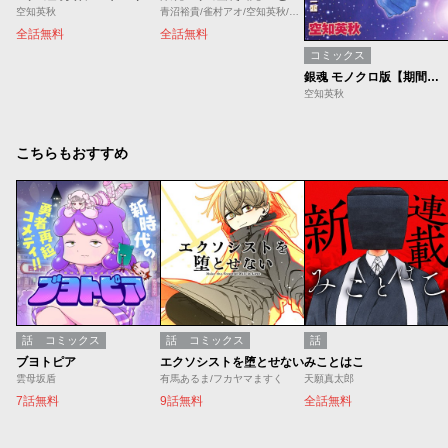
空知英秋
青沼裕貴/雀村アオ/空知英秋/大崎知仁
全話無料
全話無料
コミックス
銀魂 モノクロ版【期間限定無料】
空知英秋
こちらもおすすめ
話
コミックス
話
コミックス
話
ブヨトピア
エクソシストを堕とせない
みことはこ
雲母坂盾
有馬あるま/フカヤマますく
天願真太郎
7話無料
9話無料
全話無料