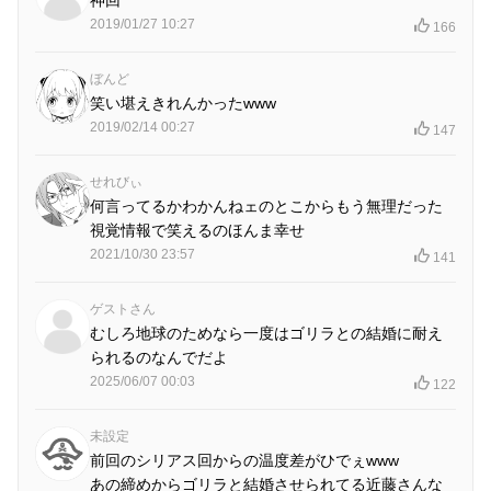
2019/01/27 10:27
166
ぼんど
笑い堪えきれんかったwww
2019/02/14 00:27
147
せれびぃ
何言ってるかわかんねェのとこからもう無理だった
視覚情報で笑えるのほんま幸せ
2021/10/30 23:57
141
ゲストさん
むしろ地球のためなら一度はゴリラとの結婚に耐え
られるのなんでだよ
2025/06/07 00:03
122
未設定
前回のシリアス回からの温度差がひでぇwww
あの締めからゴリラと結婚させられてる近藤さんな