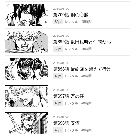
2019/08/20
第700話 鋼の心臓
60
pt
レンタル・
48
時間
2019/08/20
第699話 坂田銀時と仲間たち
60
pt
レンタル・
48
時間
2019/08/20
第698話 最終回を越えて行け
40
pt
レンタル・
48
時間
2019/08/20
第697話 万の絆
40
pt
レンタル・
48
時間
2019/08/20
第696話 安酒
40
pt
レンタル・
48
時間