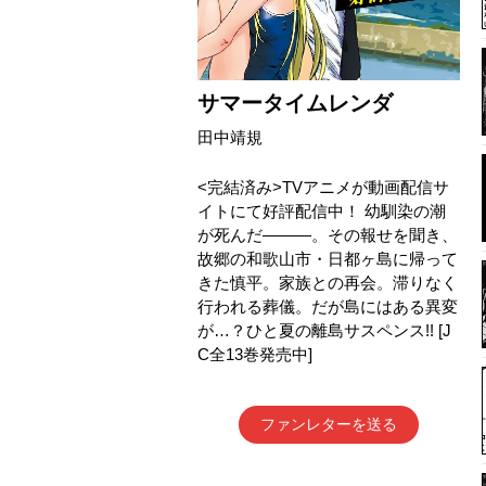
サマータイムレンダ
田中靖規
<完結済み>TVアニメが動画配信サ
イトにて好評配信中！ 幼馴染の潮
が死んだ―――。その報せを聞き、
故郷の和歌山市・日都ヶ島に帰って
きた慎平。家族との再会。滞りなく
行われる葬儀。だが島にはある異変
が…？ひと夏の離島サスペンス!! [J
C全13巻発売中]
ファンレターを送る