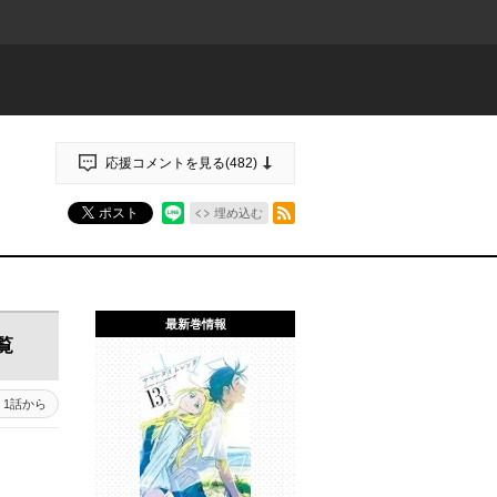
応援コメントを見る(
482
)
RSSフィード
ポスト
埋め込む
最新巻情報
覧
1話から