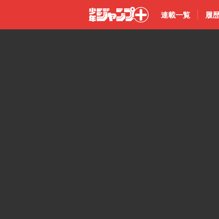
連載一覧
履
少年ジャン
プ＋