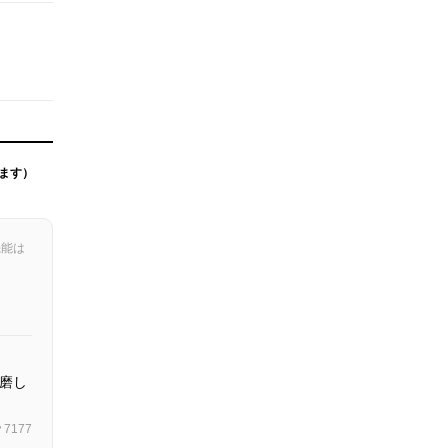
ます）
機能は
磨し
7177