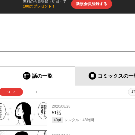
無料の会員登録（初回）で
新規会員登録する
100pt プレゼント！
話の一覧
コミックス
の一
51 - 2
1
2020/08/28
51話
40
pt
レンタル・
48
時間