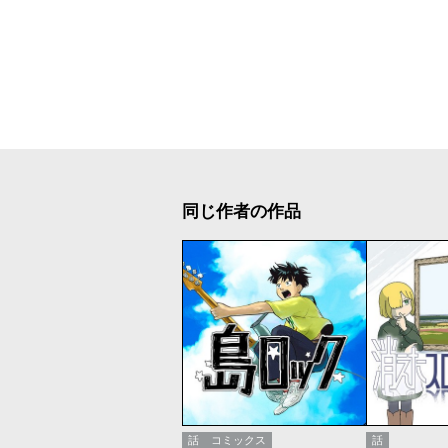
同じ作者の作品
話
コミックス
話