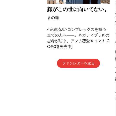
顔がこの世に向いてない。
まの瀬
<完結済み>コンプレックスを持つ
全ての人へ――。ネガティブＪＫの
思考が紡ぐ、アンチ恋愛４コマ！ [J
C全3巻発売中]
ファンレターを送る