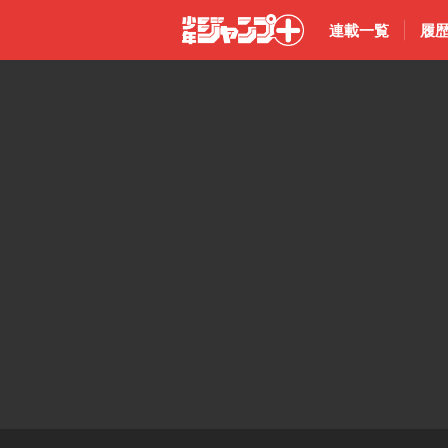
連載一覧
履
少年ジャン
プ＋