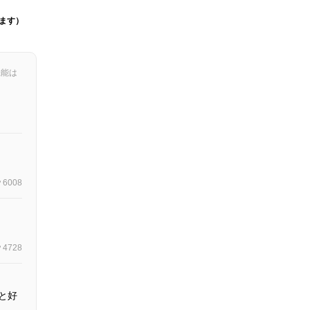
ます）
機能は
6008
4728
と好