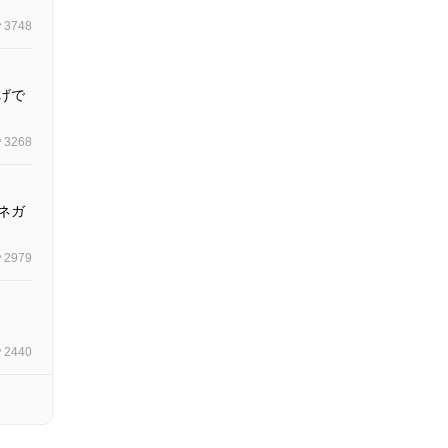
3748
げで
3268
ネガ
2979
2440