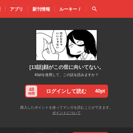
検索
歴
アプリ
新刊情報
ルーキー
！
[13話]顔がこの世に向いてない。
40ptを使用して、この話を読みますか？
48
40pt
ログインして読む
時間
購入したポイントを使ってマンガを読むことができます。
ポイントについて