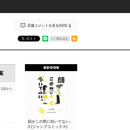
応援コメントを見る(
520
)
RSSフィード
ポスト
埋め込む
最新巻情報
覧
1話から
顔がこの世に向いてない。
3 (ジャンプコミックス)