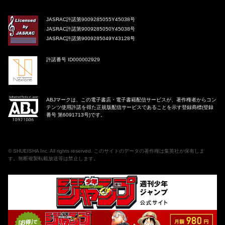
JASRAC許諾第9009285055Y45038号
JASRAC許諾第9009285050Y45038号
JASRAC許諾第9009285049Y43128号
許諾番号 ID000002929
ABJマークは、この電子書店・電子書籍配信サービスが、著作権者からコン
テンツ使用許諾を得た正規版配信サービスであることを示す登録商標(登録
番号 第6091713号)です。
©
SHUEISHA Inc
. All rights reserved. このサイトのデータの著作権は集英社が保有しま
す。無断複製転載放送等は禁止します。