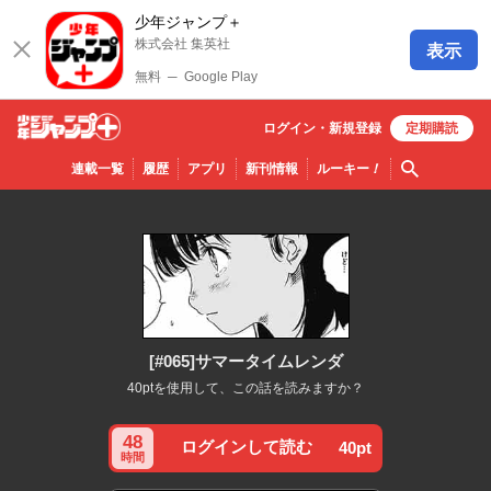
少年ジャンプ＋
株式会社 集英社
表示
無料
─
Google Play
ログイン・
新規
登録
定期購読
少年ジ
検索
連載一覧
履歴
アプリ
新刊情報
ルーキー
！
ャンプ
＋
[#065]サマータイムレンダ
40ptを使用して、この話を読みますか？
48
ログインして読む
40pt
時間