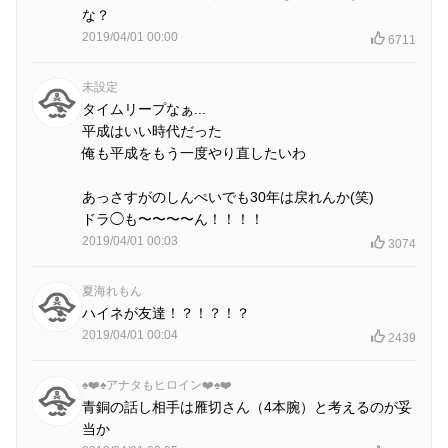
な？
2019/04/01 00:00
6711
未設定
タイムリープなぁ...
平成はいい時代だった
俺も平成をもう一度やり直したいわ
あっさすがのしんぺいでも30年は戻れんか(笑)
ドラ◯も〜〜〜〜ん！！！！
2019/04/01 00:03
3074
夏海れもん
ハイネが友達！？！？！？
2019/04/01 00:04
2439
♠️❤️♠️アナタもヒロイン❤️♠️❤️
青銅の話し相手は雁切さん（4本腕）と考えるのが妥
当か