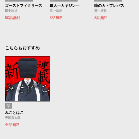
ゴーストフィクサーズ
鍵人―カギジン―
瞳のカトブレパス
田中靖規
田中靖規
田中靖規
50話無料
3話無料
3話無料
こちらもおすすめ
話
みことはこ
天願真太郎
全話無料