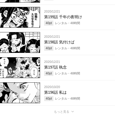
2020/12/21
第199話 千年の夜明け
40
pt
レンタル・
48
時間
2020/12/21
第198話 気付けば
40
pt
レンタル・
48
時間
2020/12/21
第197話 執念
40
pt
レンタル・
48
時間
2020/10/20
第196話 私は
40
pt
レンタル・
48
時間
もっと見る