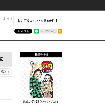
しよう！
応援コメントを見る(
93
)
RSSフィード
ポスト
埋め込む
最新巻情報
覧
1話から
鬼滅の刃 23 (ジャンプコミ