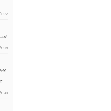
822
ン上が
619
か関
て
543