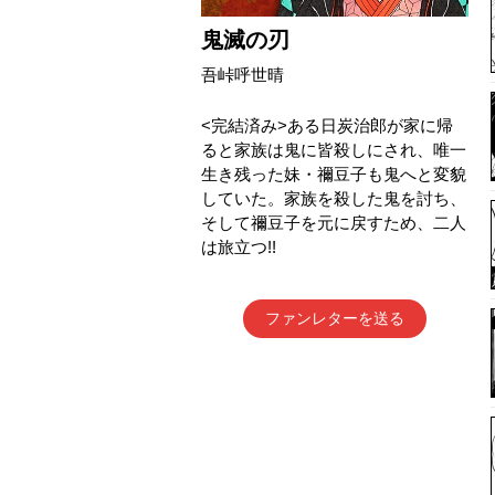
鬼滅の刃
吾峠呼世晴
<完結済み>ある日炭治郎が家に帰
ると家族は鬼に皆殺しにされ、唯一
生き残った妹・禰豆子も鬼へと変貌
していた。家族を殺した鬼を討ち、
そして禰豆子を元に戻すため、二人
は旅立つ!!
ファンレターを送る