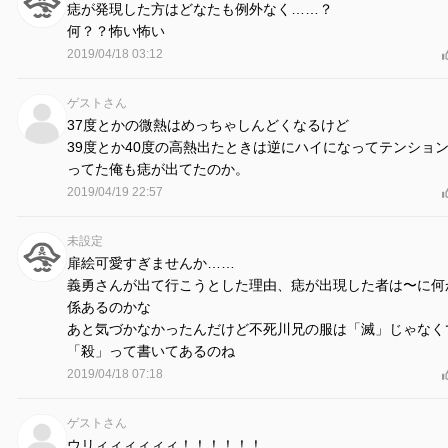
痣が発現した方はどなたも例外なく……？
何？？怖い怖い
2019/04/18 03:12
ゲストさん
37度とかの微熱はめっちゃしんどくなるけど
39度とか40度の高熱出たときは逆にハイになってテンショ
ってた俺も痣が出てたのか。
2019/04/19 22:57
未設定
扉絵可愛すぎませんか……
義勇さんが出て行こうとした理由、痣が出現した者は〜に何
係あるのかな
あと気づかなかったんだけど不死川兄の服は「滅」じゃなく
「殺」って書いてあるのね
2019/04/18 07:18
ゲストさん
ウリィィィィィィ！！！！！！