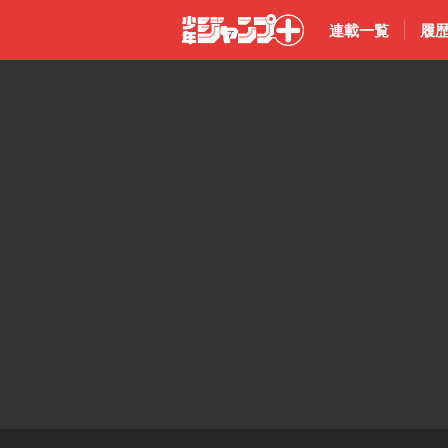
連載一覧
履
少年ジャン
プ＋