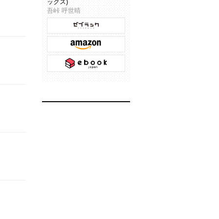
ックス)
吾峠 呼世晴