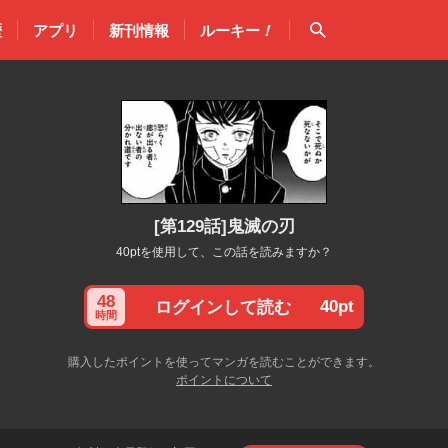
検索
歴
アプリ
新刊情報
ルーキー
！
[第129話]鬼滅の刃
40ptを使用して、この話を読みますか？
48
40pt
ログインして読む
時間
購入したポイントを使ってマンガを読むことができます。
ポイントについて