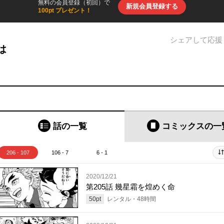
無料の会員登録（初回）で
新規会員登録する
100pt プレゼント！
シェアして応援
は
話の一覧
コミックス
の一
206 - 107
106 - 7
6 - 1
2020/12/21
第205話 幾星霜を煌めく命
50
pt
レンタル・
48
時間