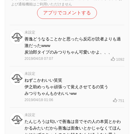
よび通報機能はご利用いただけません
アプリでコメントする
未設定
善逸どうなることかと思ったら反応が読者よりも過
激だったwww
炭治郎タイプのみつりちゃん可愛いかよ、、、
2019/04/18 07:07
1092
未設定
ねずこかわいい笑笑
伊之助めっちゃ頑張って覚えさせてるの笑う
みつりちゃんもかわいいww
2019/04/18 01:06
751
未設定
たんじろうは匂いで善逸は音でその人の本質とかわ
かるみたいだから善逸は面食いとかじゃなくてほん