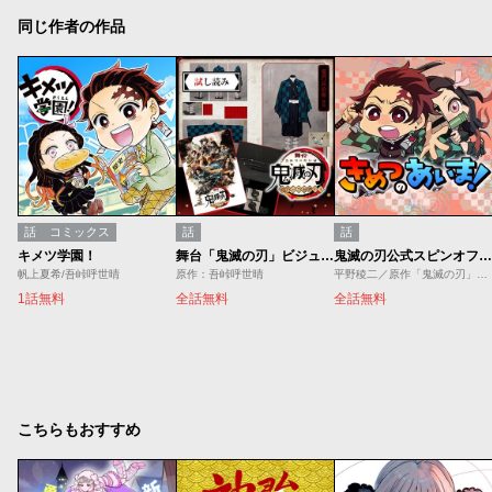
同じ作者の作品
話
コミックス
話
話
キメツ学園！
舞台「鬼滅の刃」ビジュアルガイド／試し読み
鬼滅の刃公式スピンオフ「きめつのあいま！」
帆上夏希/吾峠呼世晴
原作：吾峠呼世晴
平野稜二／原作「鬼滅の刃」（吾峠呼世晴）より
1話無料
全話無料
全話無料
こちらもおすすめ