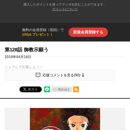
購入したポイントを使ってマンガを読むことができます。
ポイントについて
無料の会員登録（初回）で
新規会員登録する
100pt プレゼント！
第128話 御教示願う
2019年04月18日
シェアして応援しよう！
応援コメントを見る(
90
)
RSSフィード
ポスト
埋め込む