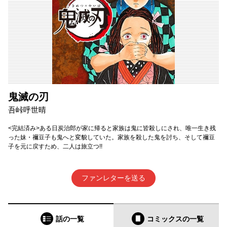
鬼滅の刃
吾峠呼世晴
<完結済み>ある日炭治郎が家に帰ると家族は鬼に皆殺しにされ、唯一生き残
った妹・禰豆子も鬼へと変貌していた。家族を殺した鬼を討ち、そして禰豆
子を元に戻すため、二人は旅立つ!!
ファンレターを送る
話の一覧
コミックス
の一覧