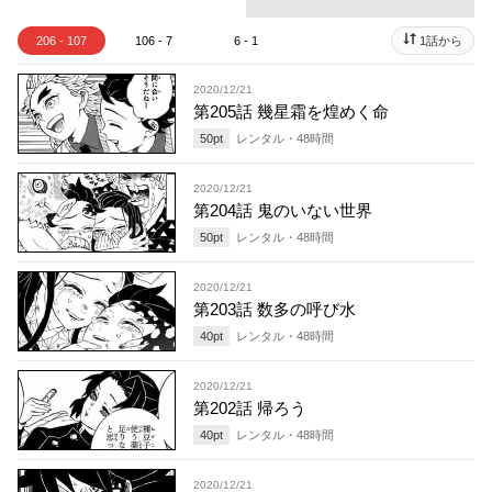
206 - 107
106 - 7
6 - 1
1話から
2020/12/21
第205話 幾星霜を煌めく命
50
pt
レンタル・
48
時間
2020/12/21
第204話 鬼のいない世界
50
pt
レンタル・
48
時間
2020/12/21
第203話 数多の呼び水
40
pt
レンタル・
48
時間
2020/12/21
第202話 帰ろう
40
pt
レンタル・
48
時間
2020/12/21