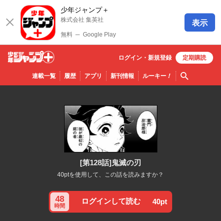
少年ジャンプ＋
株式会社 集英社
表示
無料
─
Google Play
ログイン・
新規
登録
定期購読
少年ジ
検索
連載一覧
履歴
アプリ
新刊情報
ルーキー
！
ャンプ
＋
[第128話]鬼滅の刃
40ptを使用して、この話を読みますか？
48
ログインして読む
40pt
時間