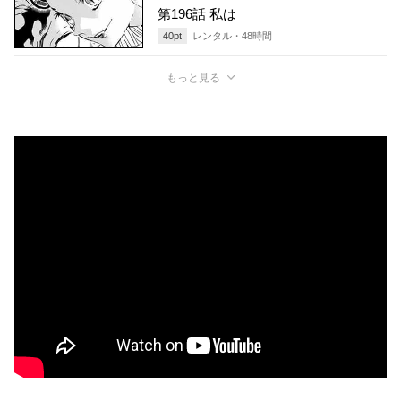
第196話 私は
40
pt
レンタル・
48
時間
もっと見る