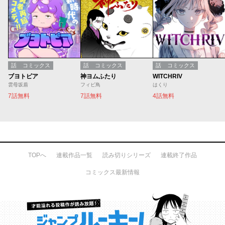
話
コミックス
話
コミックス
話
コミックス
ブヨトピア
神ヨムふたり
WITCHRIV
雲母坂盾
フィビ鳥
はくり
7話無料
7話無料
4話無料
TOPへ
連載作品一覧
読み切りシリーズ
連載終了作品
コミックス最新情報