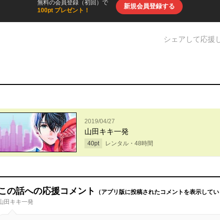
無料の会員登録（初回）で
新規会員登録する
100pt プレゼント！
シェアして応援
2019/04/27
山田キキ一発
40
pt
レンタル・
48
時間
この話への応援コメント
（アプリ版に投稿されたコメントを表示してい
山田キキ一発