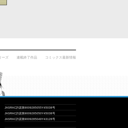
リーズ
連載終了作品
コミックス最新情報
JASRAC許諾第9009285055Y45038号
JASRAC許諾第9009285050Y45038号
JASRAC許諾第9009285049Y43128号