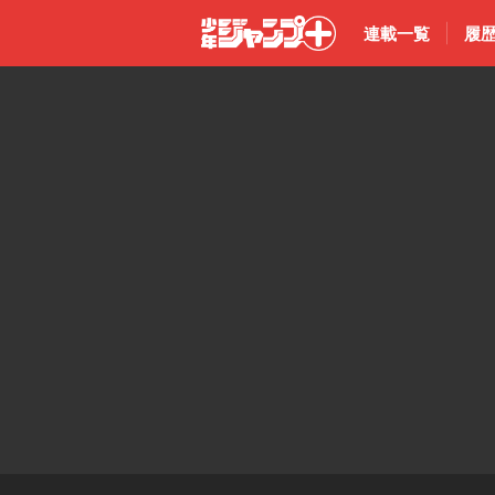
連載一覧
履
少年ジャン
プ＋