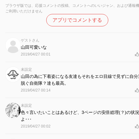
ブラウザ版では、応援コメントの投稿、コメントへのいいジャン、および通報
ご利用いただけません
アプリでコメントする
ゲストさん
山田可愛いな
2019/04/27 00:01
未設定
山田の為に下着姿になる友達もそれをエロ目線で見ずに自分
脱ぐ自衛隊？達も最高。
2019/04/27 00:14
未設定
色々言いたいことはあるけど、3ページの安倍総理(？)の状
よ･･･
2019/04/27 00:02