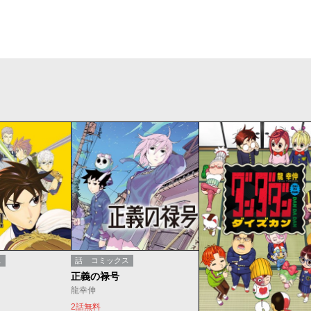
ス
話
コミックス
正義の禄号
龍幸伸
2話無料