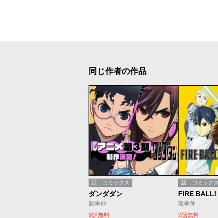
同じ作者の作品
話
コミックス
話
コミック
ダンダダン
FIRE BALL!
龍幸伸
龍幸伸
9話無料
2話無料