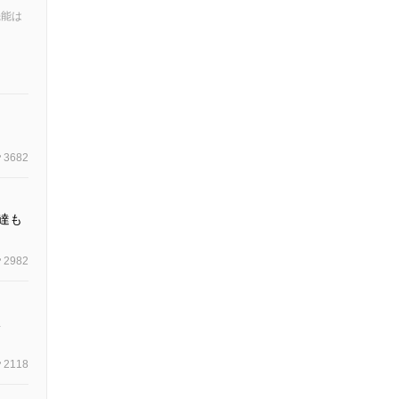
機能は
3682
達も
2982
況
2118