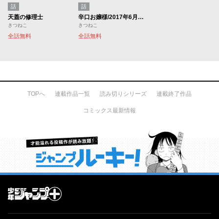
話
話
天蓋の修理士
辛口お嬢様/2017年6月期ブロンズルーキー賞
きつねこ
きつねこ
全話無料
全話無料
TOPへ
連載作品一覧
読み切りシリーズ
連載終了作品
コミックス最新情報
才能溢れる投稿作が読み放題！ ジャンプルーキー！