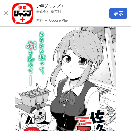
少年ジャンプ＋
株式会社 集英社
表示
無料
─
Google Play