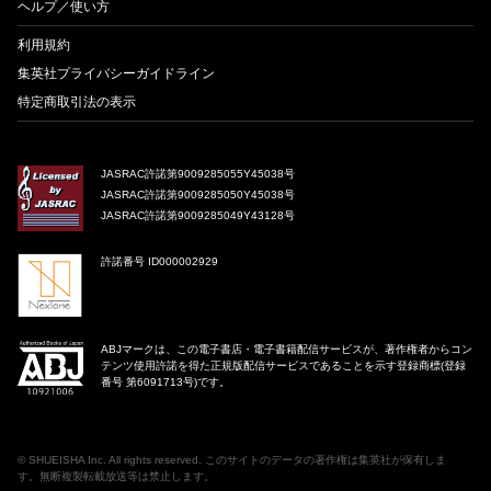
ヘルプ／使い方
利用規約
集英社プライバシーガイドライン
特定商取引法の表示
JASRAC許諾第9009285055Y45038号
JASRAC許諾第9009285050Y45038号
JASRAC許諾第9009285049Y43128号
許諾番号 ID000002929
ABJマークは、この電子書店・電子書籍配信サービスが、著作権者からコン
テンツ使用許諾を得た正規版配信サービスであることを示す登録商標(登録
番号 第6091713号)です。
©
SHUEISHA Inc
. All rights reserved. このサイトのデータの著作権は集英社が保有しま
す。無断複製転載放送等は禁止します。