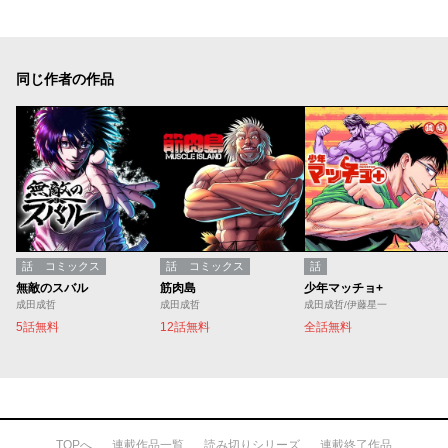
同じ作者の作品
話
コミックス
話
コミックス
話
無敵のスバル
筋肉島
少年マッチョ+
成田成哲
成田成哲
成田成哲/伊藤星一
5話無料
12話無料
全話無料
TOPへ
連載作品一覧
読み切りシリーズ
連載終了作品