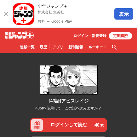
少年ジャンプ＋
株式会社 集英社
表示
無料
─
Google Play
ログイン・
新規
登録
定期購読
少年ジ
検索
連載一覧
履歴
アプリ
新刊情報
ルーキー
！
ャンプ
＋
[43話]アビスレイジ
40ptを使用して、この話を読みますか？
48
ログインして読む
40pt
時間