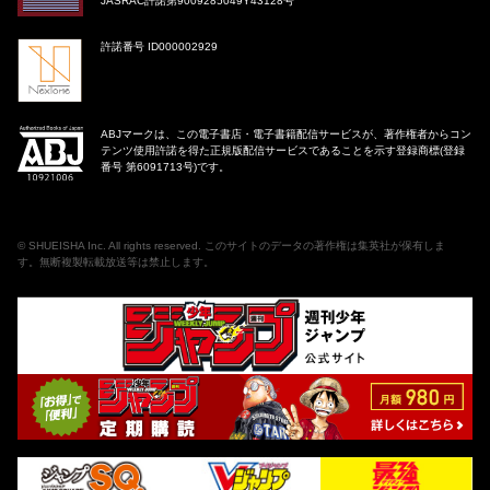
JASRAC許諾第9009285049Y43128号
許諾番号 ID000002929
ABJマークは、この電子書店・電子書籍配信サービスが、著作権者からコン
テンツ使用許諾を得た正規版配信サービスであることを示す登録商標(登録
番号 第6091713号)です。
©
SHUEISHA Inc
. All rights reserved. このサイトのデータの著作権は集英社が保有しま
す。無断複製転載放送等は禁止します。