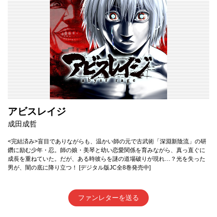
アビスレイジ
成田成哲
<完結済み>盲目でありながらも、温かい師の元で古武術「深淵新陰流」の研
鑽に励む少年・忍。師の娘・美琴と幼い恋愛関係を育みながら、真っ直ぐに
成長を重ねていた。だが、ある時彼らを謎の道場破りが現れ…？光を失った
男が、闇の底に降り立つ！ [デジタル版JC全8巻発売中]
ファンレターを送る