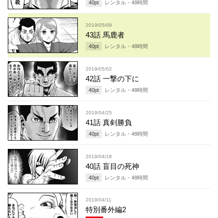
40
pt
レンタル・
48
時間
2019/05/09
43話 馬鹿者
40
pt
レンタル・
48
時間
2019/05/02
42話 一撃の下に
40
pt
レンタル・
48
時間
2019/04/25
41話 真剣勝負
40
pt
レンタル・
48
時間
2019/04/18
40話 盲目の死神
40
pt
レンタル・
48
時間
2019/04/11
特別番外編2