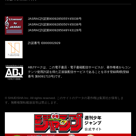
JASRAC許諾第9009285055Y45038号
JASRAC許諾第9009285050Y45038号
JASRAC許諾第9009285049Y43128号
許諾番号 ID000002929
ABJマークは、この電子書店・電子書籍配信サービスが、著作権者からコン
テンツ使用許諾を得た正規版配信サービスであることを示す登録商標(登録
番号 第6091713号)です。
©
SHUEISHA Inc
. All rights reserved. このサイトのデータの著作権は集英社が保有しま
す。無断複製転載放送等は禁止します。