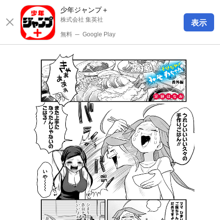
少年ジャンプ＋
株式会社 集英社
表示
無料
─
Google Play