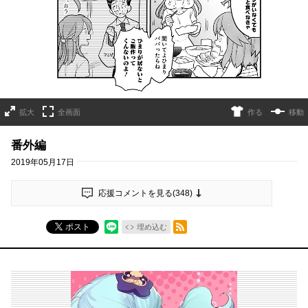
拡大
全画面
作る
移動
番外編
2019年05月17日
応援コメントを見る(
348
)
RSSフィード
ポスト
埋め込む