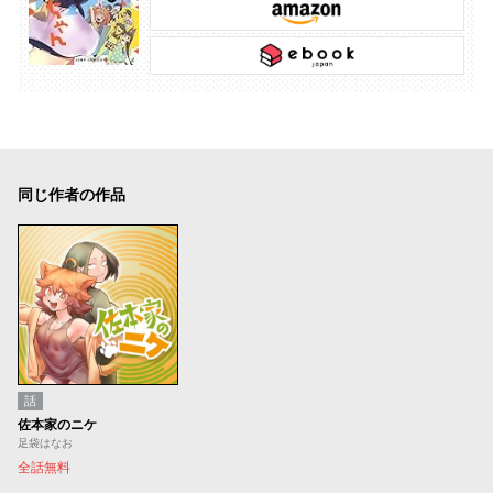
同じ作者の作品
話
佐本家のニケ
足袋はなお
全話無料