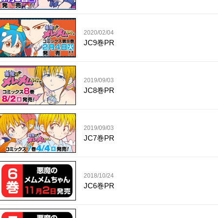
2020/02/04
JC9巻PR
2019/09/03
JC8巻PR
2019/09/03
JC7巻PR
2018/10/24
JC6巻PR