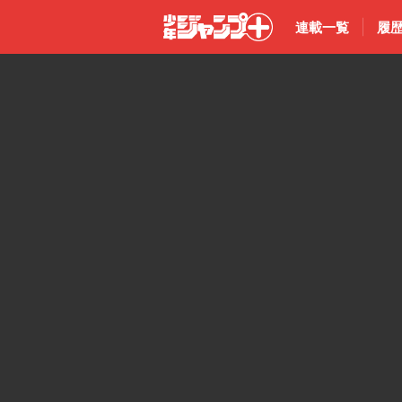
連載一覧
履
少年ジャン
プ＋