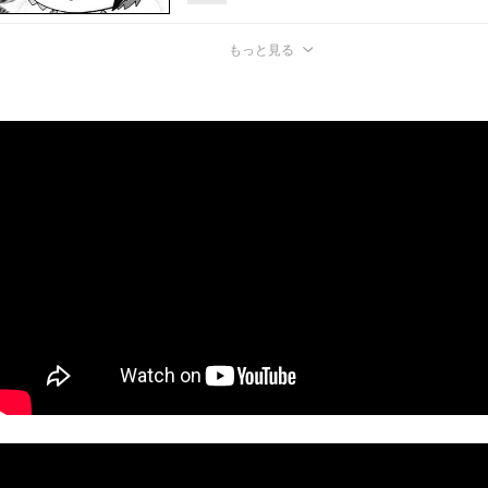
もっと見る