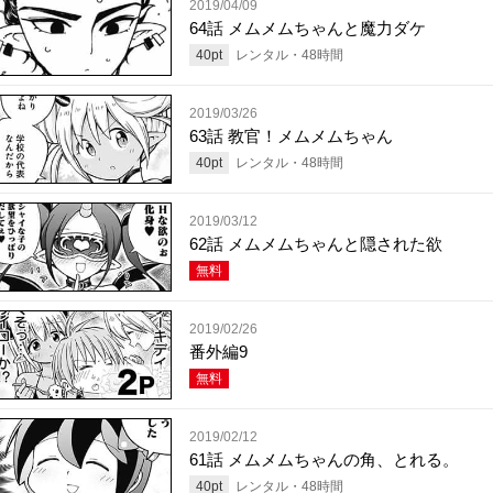
2019/04/09
64話 メムメムちゃんと魔力ダケ
40
pt
レンタル・
48
時間
2019/03/26
63話 教官！メムメムちゃん
40
pt
レンタル・
48
時間
2019/03/12
62話 メムメムちゃんと隠された欲
無料
2019/02/26
番外編9
無料
2019/02/12
61話 メムメムちゃんの角、とれる。
40
pt
レンタル・
48
時間