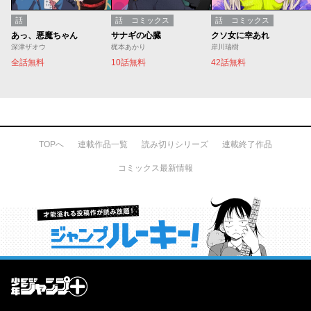
話
話
コミックス
話
コミックス
あっ、悪魔ちゃん
サナギの心臓
クソ女に幸あれ
深津ザオウ
梶本あかり
岸川瑞樹
全話無料
10話無料
42話無料
TOPへ
連載作品一覧
読み切りシリーズ
連載終了作品
コミックス最新情報
才能溢れる投稿作が読み放題！ ジャンプルーキー！