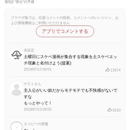
第5話 “併せ”の予感
ブラウザ版では、応援コメントの投稿、コメントへのいいジャン、お
よび通報機能はご利用いただけません
アプリでコメントする
未設定
土曜日にスケベ漫画が集合する現象を土スケベエッ
チ現象と名付けよう(提案)
2019/07/13 00:01
13574
ゲストさん
主人公がいい奴だからモテモテでも不快感がないで
すな
もっとやって！
2019/07/13 00:02
6233
タコピーの悪魔