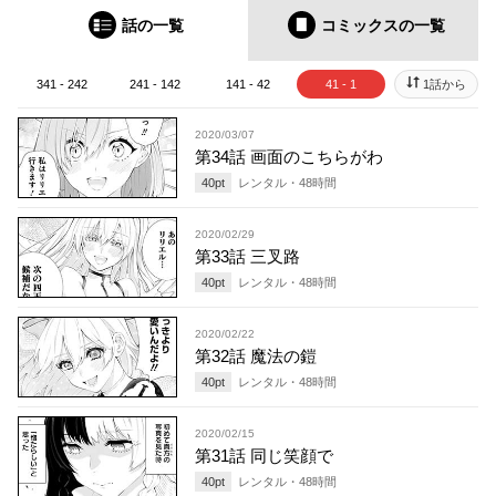
話の一覧
コミックス
の一覧
341 - 242
241 - 142
141 - 42
41 - 1
1話から
2020/03/07
第34話 画面のこちらがわ
40
pt
レンタル・
48
時間
2020/02/29
第33話 三叉路
40
pt
レンタル・
48
時間
2020/02/22
第32話 魔法の鎧
40
pt
レンタル・
48
時間
2020/02/15
第31話 同じ笑顔で
40
pt
レンタル・
48
時間