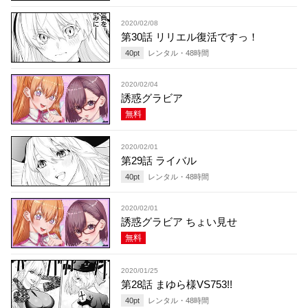
2020/02/08
第30話 リリエル復活ですっ！
40
pt
レンタル・
48
時間
2020/02/04
誘惑グラビア
無料
2020/02/01
第29話 ライバル
40
pt
レンタル・
48
時間
2020/02/01
誘惑グラビア ちょい見せ
無料
2020/01/25
第28話 まゆら様VS753!!
40
pt
レンタル・
48
時間