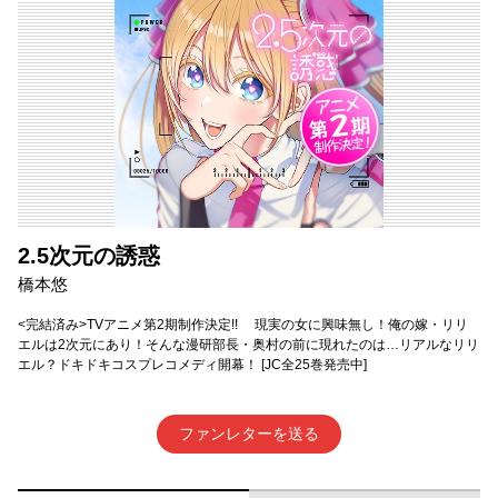
2.5次元の誘惑
橋本悠
<完結済み>TVアニメ第2期制作決定!! 現実の女に興味無し！俺の嫁・リリ
エルは2次元にあり！そんな漫研部長・奥村の前に現れたのは…リアルなリリ
エル？ドキドキコスプレコメディ開幕！ [JC全25巻発売中]
ファンレターを送る