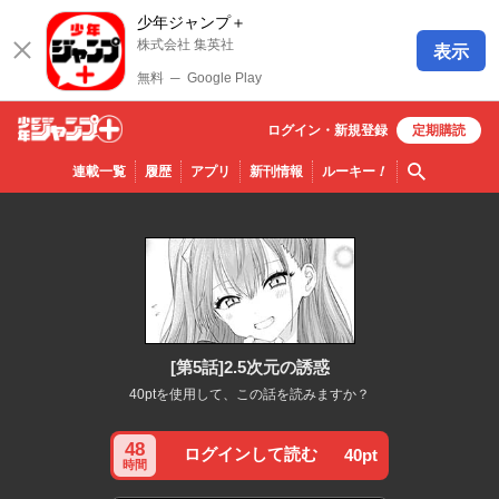
少年ジャンプ＋
株式会社 集英社
表示
無料
─
Google Play
ログイン・
新規
登録
定期購読
少年ジ
検索
連載一覧
履歴
アプリ
新刊情報
ルーキー
！
ャンプ
＋
[第5話]2.5次元の誘惑
40ptを使用して、この話を読みますか？
48
ログインして読む
40pt
時間