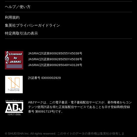
ヘルプ／使い方
利用規約
集英社プライバシーガイドライン
特定商取引法の表示
JASRAC許諾第9009285055Y45038号
JASRAC許諾第9009285050Y45038号
JASRAC許諾第9009285049Y43128号
許諾番号 ID000002929
ABJマークは、この電子書店・電子書籍配信サービスが、著作権者からコン
テンツ使用許諾を得た正規版配信サービスであることを示す登録商標(登録
番号 第6091713号)です。
©
SHUEISHA Inc
. All rights reserved. このサイトのデータの著作権は集英社が保有しま