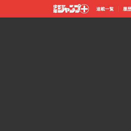
連載一覧
履
少年ジャン
プ＋