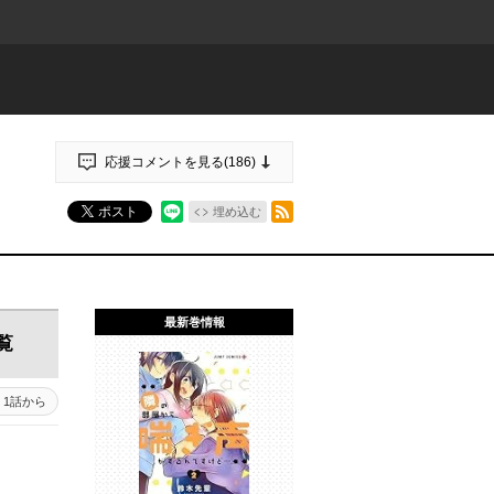
応援コメントを見る(
186
)
RSSフィード
ポスト
埋め込む
最新巻情報
覧
1話から