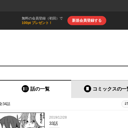
無料の会員登録（初回）で
新規会員登録する
100pt プレゼント！
話の一覧
コミックス
の一
全34話
2019/12/28
33話