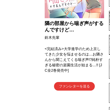
隣の部屋から喘ぎ声がする
んですけど…
鈴木先輩
<完結済み>大学進学のため上京し
てきた少女を悩ませるのは…お隣さ
んから聞こえてくる喘ぎ声!?純朴す
ぎる秘密の楽園生活が始まる…!! [J
C全2巻発売中]
ファンレターを送る