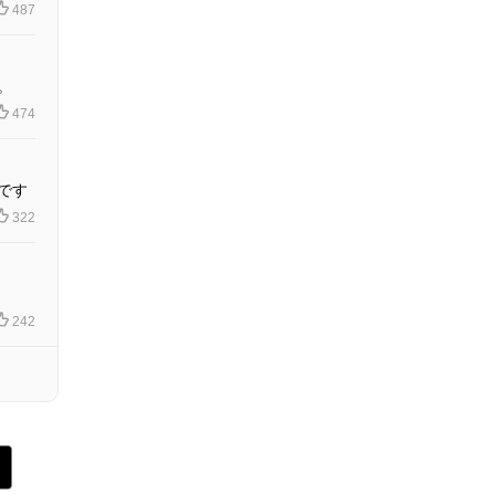
487
。
474
です
322
242