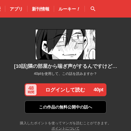
検索
歴
アプリ
新刊情報
ルーキー
！
[10話]隣の部屋から喘ぎ声がするんですけど…
40ptを使用して、この話を読みますか？
48
40pt
ログインして読む
時間
この作品の
無料公開中の話へ
購入したポイントを使ってマンガを読むことができます。
ポイントについて