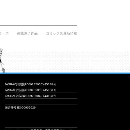
リーズ
連載終了作品
コミックス最新情報
JASRAC許諾第9009285055Y45038号
JASRAC許諾第9009285050Y45038号
JASRAC許諾第9009285049Y43128号
許諾番号 ID000002929