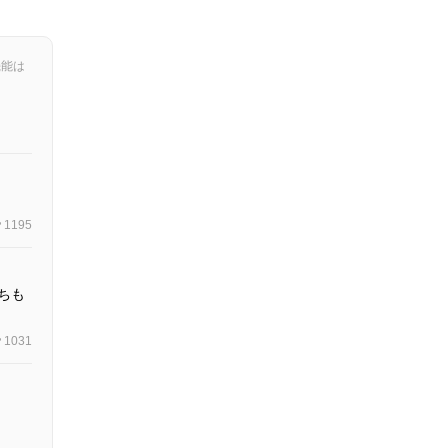
機能は
1195
ちも
1031