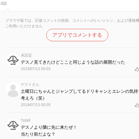
10話
ブラウザ版では、応援コメントの投稿、コメントへのいいジャン、および通報
ご利用いただけません
アプリでコメントする
未設定
デスノ見てきたけどここと同じような話の展開だった
2019/07/13 00:03
ゲストさん
土曜日にちゃんとジャンプしてるドリキャンとエレンの気持
考えろ（笑）
2019/07/13 00:05
Yuta8
デスノより隣に先に来たぜ！
当たり前だよな？