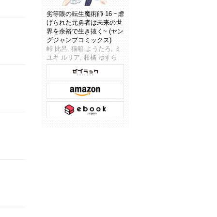
劣等眼の転生魔術師 16 ~虐
げられた元勇者は未来の世
界を余裕で生き抜く~ (ヤン
グジャンプコミックス)
峠 比呂, 猫箱 ようたろ, ミ
ユキ ルリア, 柑橘 ゆすら