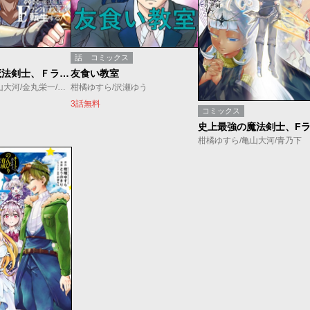
話
コミックス
史上最強の魔法剣士、Ｆランク冒険者に転生する タテマンガ版／ジャンプTOON新創刊記念出張掲載
友食い教室
柑橘ゆすら/亀山大河/金丸栄一/UNO STUDIO
柑橘ゆすら/沢瀬ゆう
3話無料
コミックス
柑橘ゆすら/亀山大河/青乃下