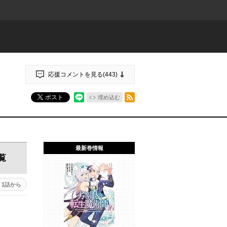
応援コメントを見る(
443
)
RSSフィード
ポスト
埋め込む
最新巻情報
覧
1話から