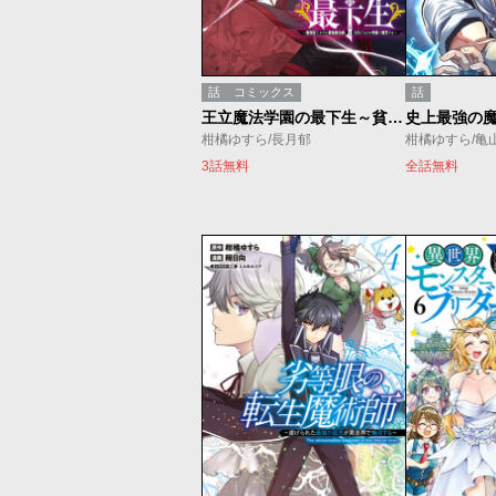
話
コミックス
話
王立魔法学園の最下生～貧困街上がりの最強魔法師、貴族だらけの学園で無双する～
柑橘ゆすら/長月郁
3話無料
全話無料