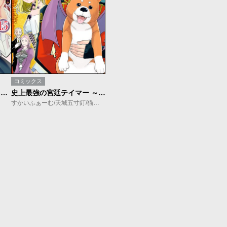
コミックス
史上最強の魔法剣士、Fランク冒険者に転生する ～剣聖と魔帝、2つの前世を持った男の英雄譚～
史上最強の宮廷テイマー ～自分を追い出して崩壊する王国を尻目に、辺境を開拓して使い魔たちの究極の楽園を作る～
すかいふぁーむ/天城五寸釘/猫箱ようたろ