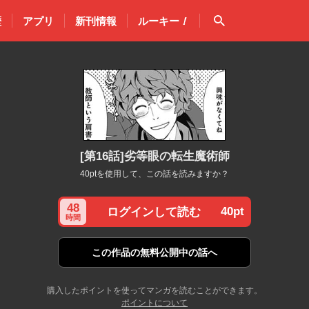
検索
歴
アプリ
新刊情報
ルーキー
！
[第16話]劣等眼の転生魔術師
40ptを使用して、この話を読みますか？
48
40pt
ログインして読む
時間
この作品の
無料公開中の話へ
購入したポイントを使ってマンガを読むことができます。
ポイントについて