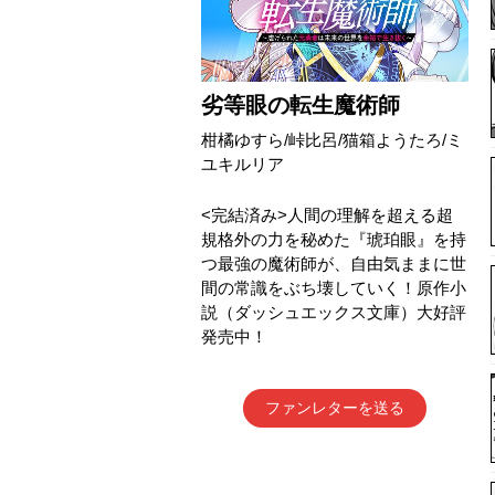
劣等眼の転生魔術師
柑橘ゆすら/峠比呂/猫箱ようたろ/ミ
ユキルリア
<完結済み>人間の理解を超える超
規格外の力を秘めた『琥珀眼』を持
つ最強の魔術師が、自由気ままに世
間の常識をぶち壊していく！原作小
説（ダッシュエックス文庫）大好評
発売中！
ファンレターを送る