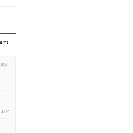
ます）
機能は
4130