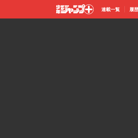
連載一覧
履
少年ジャン
プ＋