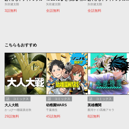
矢吹健太朗
矢吹健太朗
矢吹健太朗
3話無料
全話無料
全話無料
こちらもおすすめ
話
コミックス
話
コミックス
話
コミックス
大人大戦
幼稚園WARS
英雄機関
かっぴー/都築真佐秋
千葉侑生
蔡河ケイ/高橋アキラ
29話無料
45話無料
8話無料