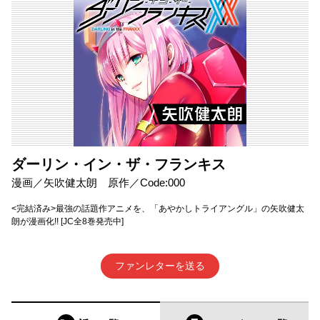
ダーリン・イン・ザ・フランキス
漫画／矢吹健太朗 原作／Code:000
<完結済み>最強の話題作アニメを、「あやかしトライアングル」の矢吹健太
朗が漫画化!! [JC全8巻発売中]
ファンレターを送る