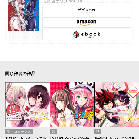
矢吹 健太朗, Code:000
同じ作者の作品
話
コミックス
話
話
あやかしトライアングル
To LOVEる-とらぶる-特別読切
あやかしトライアングル／週刊少年ジャンプ新連載試し読み