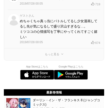
2019/07/28 00:05
719
ゲストさん
めちゃくちゃ真っ当にバトルしてるし少女漫画して
るし先が気になるしで盛り沢山すぎるな…。
ミツココの心情描写を丁寧にやってくれてすごく嬉
しい
2019/07/28 00:05
674
もっと見る
App Storeはこちら
Google Playはこちら
最新巻情報
ダーリン・イン・ザ・フランキス 8 (ジャンプコ
ミックス)