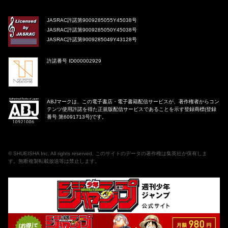
JASRAC許諾第9009285055Y45038号
JASRAC許諾第9009285050Y45038号
JASRAC許諾第9009285049Y43128号
許諾番号 ID000002929
ABJマークは、この電子書店・電子書籍配信サービスが、著作権者からコン
テンツ使用許諾を得た正規版配信サービスであることを示す登録商標(登録
番号 第6091713号)です。
©
SHUEISHA Inc
. All rights reserved. このサイトのデータの著作権は集英社が保有しま
す。無断複製転載放送等は禁止します。