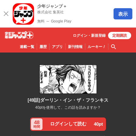
少年ジャンプ＋
株式会社 集英社
表示
無料
─
Google Play
ログイン・
新規
登録
定期購読
少年ジ
検索
連載一覧
履歴
アプリ
新刊情報
ルーキー
！
ャンプ
＋
[49話]ダーリン・イン・ザ・フランキス
40ptを使用して、この話を読みますか？
48
ログインして読む
40pt
時間