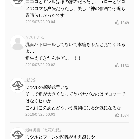
ココロとミツルはほのぼのだったし、ゴローとゾロ
メのコマも爽快だったし、美しい神の作画で今週も
素晴らしかったです
2019/07/28 00:04
1349
ゲストさん
乳首パトロールしてないで本編ちゃんと見てくれる
よ…
角生えてきたんやぞ…！！！
2019/07/28 00:02
1133
未設定
ミツルの断髪式早いな！
そして角が大きくなってヤバヤバなのはゼロツーで
はなくヒロか…
これはこのあとどういう展開になるか気になるな
2019/07/28 00:03
1074
最終奥義『七花八裂』
ミツルとフトシの関係がええ感じや