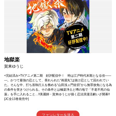
地獄楽
賀来ゆうじ
<完結済み>TVアニメ第二期 好評配信中！ 時は江戸時代末期となる頃――
―。かつて最強の忍として、畏れられた“画眉丸”は抜け忍として囚われてい
た。そんな中、打ち首執行人を務める“山田浅ェ門佐切”から無罪放免になる為
の条件を突きつけられる。その条件とは極楽浄土と噂の地で「不老不死の仙
薬」を手に入れること…!!美麗師・賀来ゆうじが描く忍法浪漫活劇いざ開幕!!
[JC全13巻発売中]
ファンレターを送る