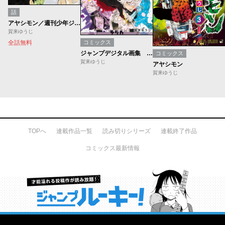
話
アヤシモン／週刊少年ジャンプ新連載試し読み
賀来ゆうじ
コミックス
全話無料
ジャンプデジタル画集 デジガ 地獄楽
コミックス
賀来ゆうじ
アヤシモン
賀来ゆうじ
TOPへ
連載作品一覧
読み切りシリーズ
連載終了作品
コミックス最新情報
才能溢れる投稿作が読み放題！ ジャンプルーキー！