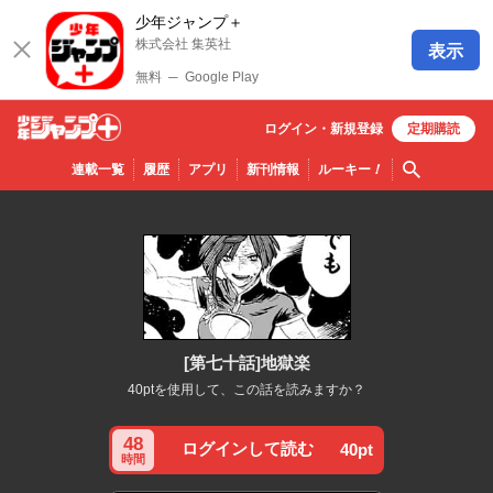
少年ジャンプ＋
株式会社 集英社
表示
無料
─
Google Play
ログイン・
新規
登録
定期購読
少年ジ
検索
連載一覧
履歴
アプリ
新刊情報
ルーキー
！
ャンプ
＋
[第七十話]地獄楽
40ptを使用して、この話を読みますか？
48
ログインして読む
40pt
時間