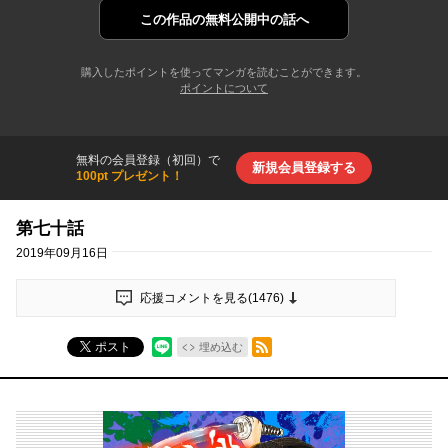
この作品の
無料公開中の話へ
購入したポイントを使ってマンガを読むことができます。
ポイントについて
無料の会員登録（初回）で
新規会員登録する
100pt プレゼント！
第七十話
2019年09月16日
応援コメントを見る(
1476
)
RSSフィード
ポスト
埋め込む