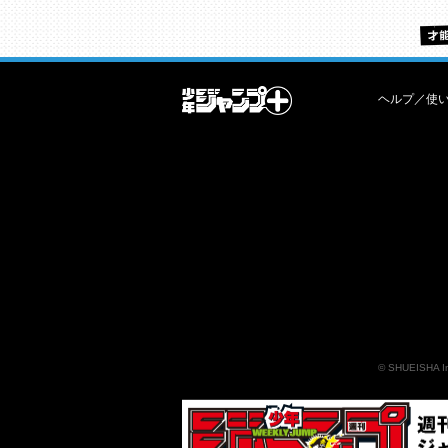
ヘルプ／使
©
SHUEISHA I