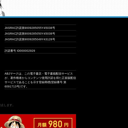
JASRAC許諾第9009285055Y45038号
JASRAC許諾第9009285050Y45038号
JASRAC許諾第9009285049Y43128号
許諾番号 ID000002929
ABJマークは、この電子書店・電子書籍配信サービス
が、著作権者からコンテンツ使用許諾を得た正規版配信
サービスであることを示す登録商標(登録番号 第
6091713号)です。
は禁止します。