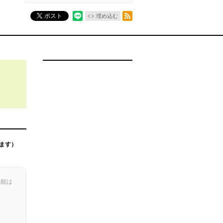
RSSフィード
ポスト
埋め込む
ます）
機能は