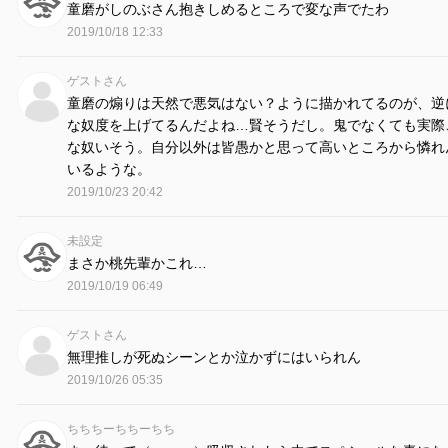
童磨がしのぶさん抱きしめるところで変な声でたわ
2019/10/18 12:33
ゲストさん
童磨の煽りは天然で悪気はない？ように描かれてるのが、逆
な奴度を上げてるんだよね…賢そうだし。鬼でなくても実際
な奴いそう。自分以外は皆愚かと思って高いところから憐れ
いるような。
2019/10/23 20:42
未設定
まさか桃先輩かこれ…
2019/10/19 06:49
ゲストさん
無理推しが死ぬシーンとか泣かずにはいられん
2019/10/26 05:35
ちちちーちちーちち