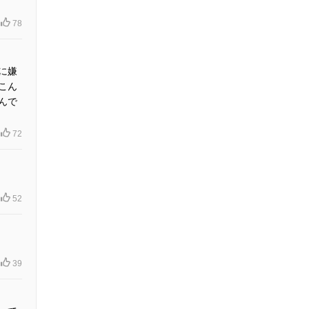
78
に嫌
こん
んで
72
52
39