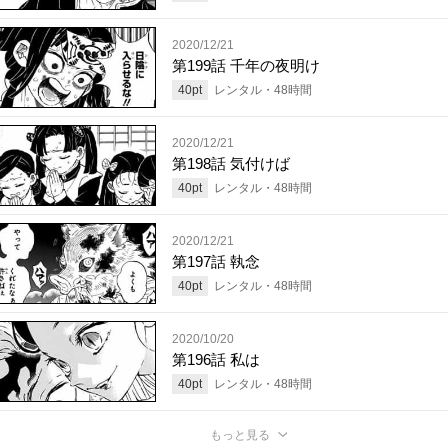
2020/12/21
第199話 千年の夜明け
40
pt
レンタル・
48
時間
2020/12/21
第198話 気付けば
40
pt
レンタル・
48
時間
2020/12/21
第197話 執念
40
pt
レンタル・
48
時間
2020/10/20
第196話 私は
40
pt
レンタル・
48
時間
もっと見る