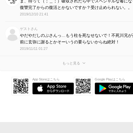
ま、待って（；＿；）吸収されたら中でスペシャルな毒にな
復讐完了からの復活とかないですか？受け止められない。。
2019/12/10 21:41
ゲストさん
やだやだしのぶさんっ…もう柱を死なせないで！不死川兄が
前に玄弥に謝るとかそーいうの要らないからね絶対！
2019/11/11 01:27
もっと見る
App Storeはこちら
Google Playはこちら