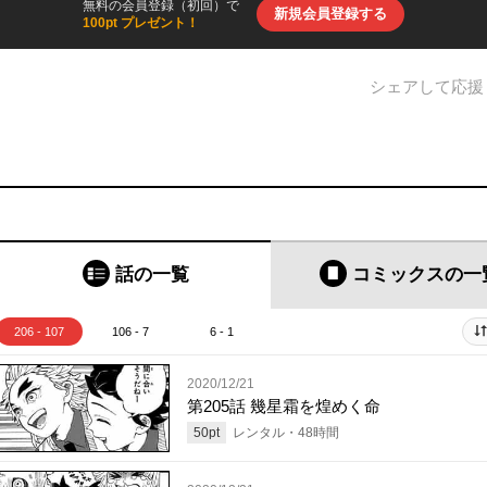
無料の会員登録（初回）で
新規会員登録する
100pt プレゼント！
シェアして応援
話の一覧
コミックス
の一
206 - 107
106 - 7
6 - 1
2020/12/21
第205話 幾星霜を煌めく命
50
pt
レンタル・
48
時間