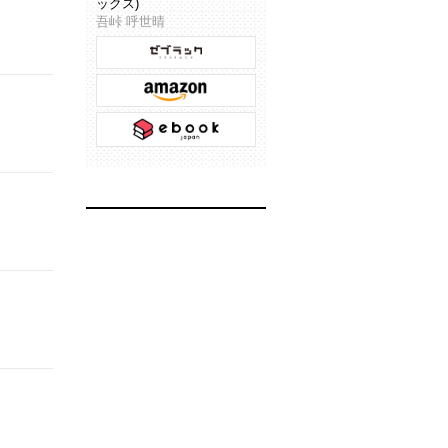
ックス)
吾峠 呼世晴