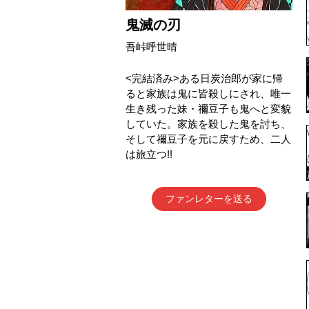
鬼滅の刃
吾峠呼世晴
<完結済み>ある日炭治郎が家に帰
ると家族は鬼に皆殺しにされ、唯一
生き残った妹・禰豆子も鬼へと変貌
していた。家族を殺した鬼を討ち、
そして禰豆子を元に戻すため、二人
は旅立つ!!
ファンレターを送る