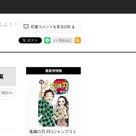
しよう！
応援コメントを見る(
18
)
RSSフィード
ポスト
埋め込む
最新巻情報
覧
1話から
鬼滅の刃 23 (ジャンプコミ