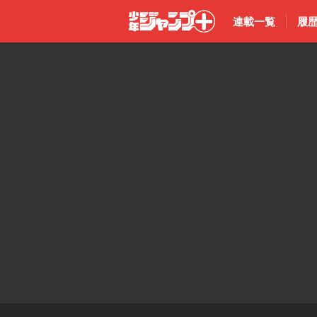
連載一覧
履
少年ジャン
プ＋