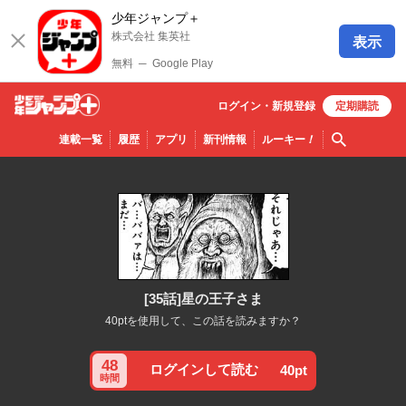
少年ジャンプ＋
株式会社 集英社
表示
無料
─
Google Play
ログイン・
新規
登録
定期購読
少年ジ
検索
連載一覧
履歴
アプリ
新刊情報
ルーキー
！
ャンプ
＋
[35話]星の王子さま
40ptを使用して、この話を読みますか？
48
ログインして読む
40pt
時間