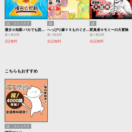
話
コミックス
話
話
漫古☆知新-バカでも読める古典文学-
へっぴり嫁ＶＳものぐさ太郎
変臭者☆モミーの大冒険
漫☆画太郎
漫☆画太郎
漫☆画太郎
3話無料
全話無料
全話無料
こちらもおすすめ
話
コミックス