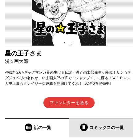
星の王子さま
漫☆画太郎
<完結済み>ギャグマンガ界の生ける伝説・漫☆画太郎先生が降臨！サン☆テ
グジュペリの名作が、いま画太郎の筆で「ジャンプ＋」に蘇る！ＷＥＢマン
ガ史上最もクレイジーな連載を見届けてくれ！ [JC全6巻発売中]
ファンレターを送る
話の一覧
コミックス
の一覧