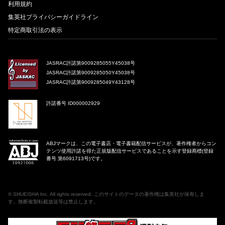
利用規約
集英社プライバシーガイドライン
特定商取引法の表示
JASRAC許諾第9009285055Y45038号
JASRAC許諾第9009285050Y45038号
JASRAC許諾第9009285049Y43128号
許諾番号 ID000002929
ABJマークは、この電子書店・電子書籍配信サービスが、著作権者からコン
テンツ使用許諾を得た正規版配信サービスであることを示す登録商標(登録
番号 第6091713号)です。
©
SHUEISHA Inc
. All rights reserved. このサイトのデータの著作権は集英社が保有しま
す。無断複製転載放送等は禁止します。