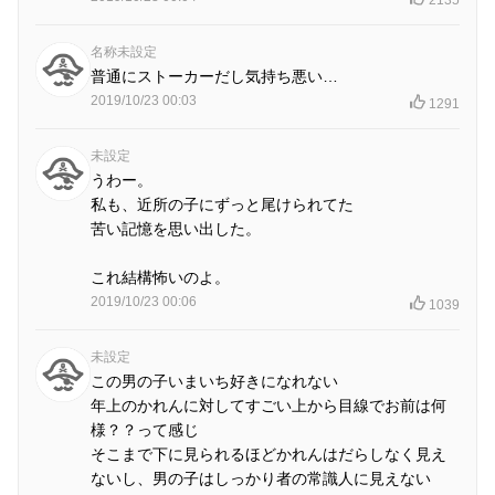
名称未設定
普通にストーカーだし気持ち悪い…
2019/10/23 00:03
1291
未設定
うわー。
私も、近所の子にずっと尾けられてた
苦い記憶を思い出した。
これ結構怖いのよ。
2019/10/23 00:06
1039
未設定
この男の子いまいち好きになれない
年上のかれんに対してすごい上から目線でお前は何
様？？って感じ
そこまで下に見られるほどかれんはだらしなく見え
ないし、男の子はしっかり者の常識人に見えない