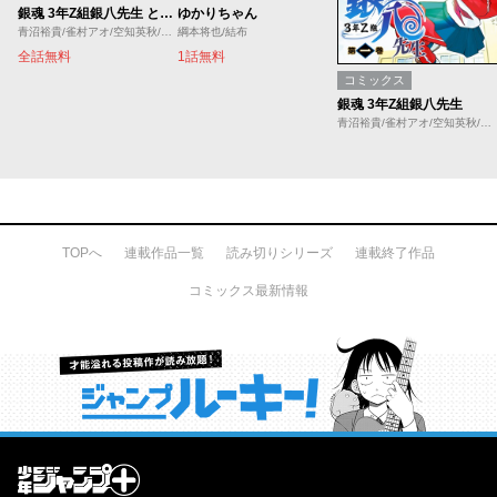
銀魂 3年Z組銀八先生 とぅぅぅんん!!／ジャンプTOONおためし1話無料
ゆかりちゃん
青沼裕貴/雀村アオ/空知英秋/大崎知仁
綱本将也/結布
全話無料
1話無料
コミックス
銀魂 3年Z組銀八先生
青沼裕貴/雀村アオ/空知英秋/大崎知仁
TOPへ
連載作品一覧
読み切りシリーズ
連載終了作品
コミックス最新情報
才能溢れる投稿作が読み放題！ ジャンプルーキー！