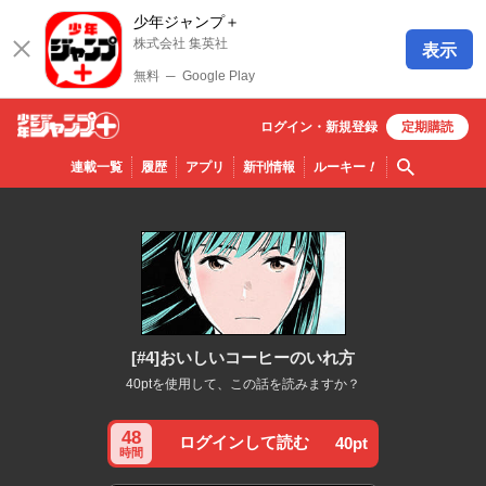
少年ジャンプ＋
株式会社 集英社
表示
無料
─
Google Play
ログイン・
新規
登録
定期購読
少年ジ
検索
連載一覧
履歴
アプリ
新刊情報
ルーキー
！
ャンプ
＋
[#4]おいしいコーヒーのいれ方
40ptを使用して、この話を読みますか？
48
ログインして読む
40pt
時間