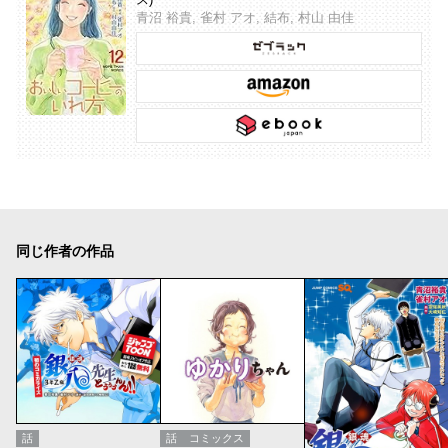
青沼 裕貴, 雀村 アオ, 結布, 村山 由佳
同じ作者の作品
話
話
コミックス