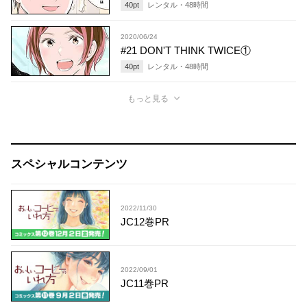
40
pt
レンタル・
48
時間
2020/06/24
#21 DON'T THINK TWICE①
40
pt
レンタル・
48
時間
もっと見る
スペシャルコンテンツ
2022/11/30
JC12巻PR
2022/09/01
JC11巻PR