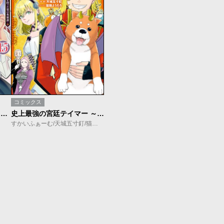
コミックス
史上最強の魔法剣士、Fランク冒険者に転生する ～剣聖と魔帝、2つの前世を持った男の英雄譚～
史上最強の宮廷テイマー ～自分を追い出して崩壊する王国を尻目に、辺境を開拓して使い魔たちの究極の楽園を作る～
すかいふぁーむ/天城五寸釘/猫箱ようたろ