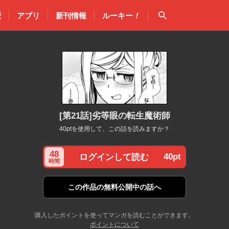
検索
歴
アプリ
新刊情報
ルーキー
！
[第21話]劣等眼の転生魔術師
40ptを使用して、この話を読みますか？
48
40pt
ログインして読む
時間
この作品の
無料公開中の話へ
購入したポイントを使ってマンガを読むことができます。
ポイントについて