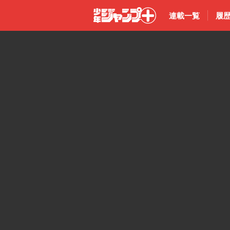
連載一覧
履
少年ジャン
プ＋