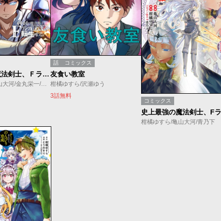
話
コミックス
史上最強の魔法剣士、Ｆランク冒険者に転生する タテマンガ版／ジャンプTOON新創刊記念出張掲載
友食い教室
柑橘ゆすら/亀山大河/金丸栄一/UNO STUDIO
柑橘ゆすら/沢瀬ゆう
3話無料
コミックス
柑橘ゆすら/亀山大河/青乃下