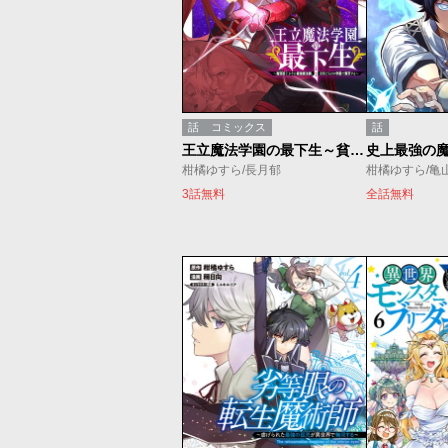
話
コミックス
話
王立魔法学園の最下生～貧困街上がりの最強魔法師、貴族だらけの学園で無双する～
柑橘ゆすら/長月郁
3話無料
全話無料