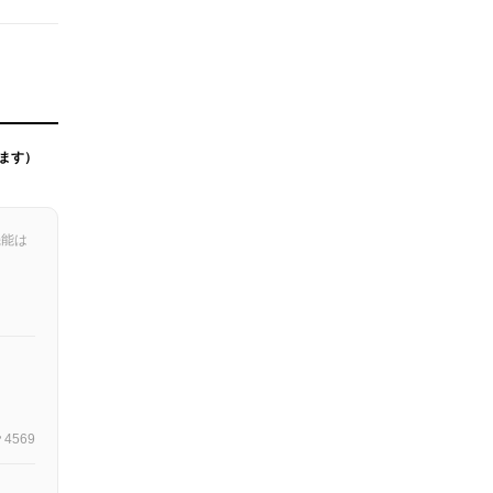
ます）
機能は
4569