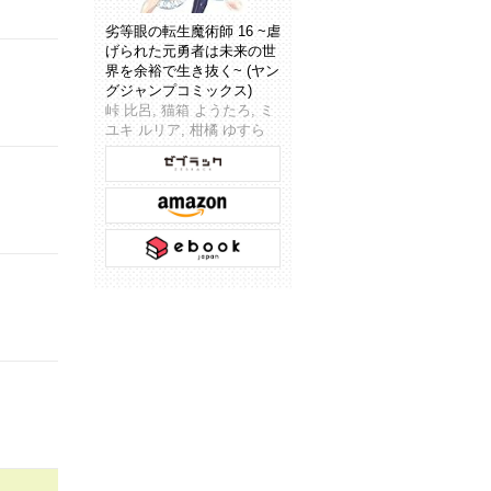
劣等眼の転生魔術師 16 ~虐
げられた元勇者は未来の世
界を余裕で生き抜く~ (ヤン
グジャンプコミックス)
峠 比呂, 猫箱 ようたろ, ミ
ユキ ルリア, 柑橘 ゆすら