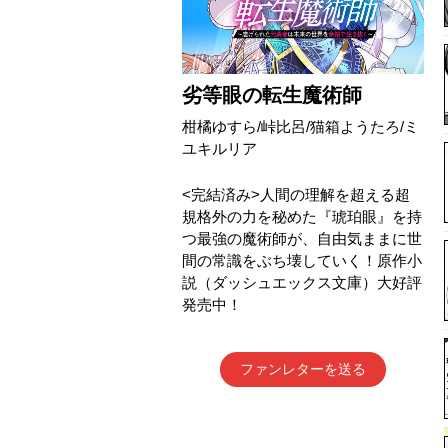
劣等眼の転生魔術師
柑橘ゆすら/峠比呂/猫箱ようたろ/ミ
ユキルリア
<完結済み>人間の理解を超える超
規格外の力を秘めた『琥珀眼』を持
つ最強の魔術師が、自由気ままに世
間の常識をぶち壊していく！原作小
説（ダッシュエックス文庫）大好評
発売中！
ファンレターを送る