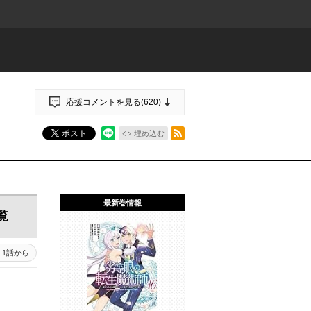
応援コメントを見る(
620
)
RSSフィード
ポスト
埋め込む
最新巻情報
覧
1話から