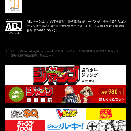
ABJマークは、この電子書店・電子書籍配信サービスが、著作権者からコン
テンツ使用許諾を得た正規版配信サービスであることを示す登録商標(登録
番号 第6091713号)です。
©
SHUEISHA Inc
. All rights reserved. このサイトのデータの著作権は集英社が保有しま
す。無断複製転載放送等は禁止します。