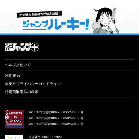
才能溢れる投稿作が読み放題！ ジャンプルーキー！
ヘルプ／使い方
利用規約
集英社プライバシーガイドライン
特定商取引法の表示
JASRAC許諾第9009285055Y45038号
JASRAC許諾第9009285050Y45038号
JASRAC許諾第9009285049Y43128号
許諾番号 ID000002929