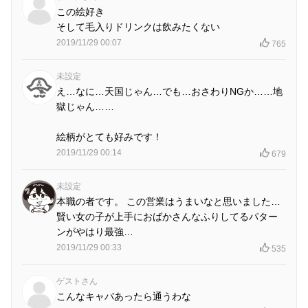
この絵好き
そして毛入りドリンクは飲みたくない
2019/11/29 00:07
765
未設定
え…なに…天国じゃん…でも…おさわりNGか……地
獄じゃん……
絵柄がとても好みです！
2019/11/29 00:14
679
未設定
本職の者です。 この営業はうまいなと思いました…
賢い女の子が上手におばかさんなふりしてるパター
ンがやはり最強…
2019/11/29 00:33
535
ゲストさん
こんなキャバあったら通うわな