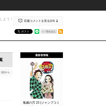
しよう！
応援コメントを見る(
24
)
RSSフィード
ポスト
埋め込む
最新巻情報
覧
1話から
鬼滅の刃 23 (ジャンプコミ