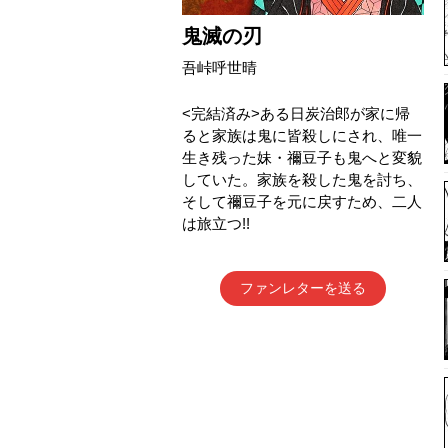
鬼滅の刃
吾峠呼世晴
<完結済み>ある日炭治郎が家に帰
ると家族は鬼に皆殺しにされ、唯一
生き残った妹・禰豆子も鬼へと変貌
していた。家族を殺した鬼を討ち、
そして禰豆子を元に戻すため、二人
は旅立つ!!
ファンレターを送る