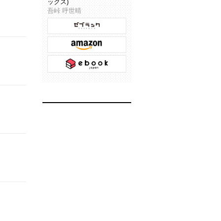
ックス)
吾峠 呼世晴