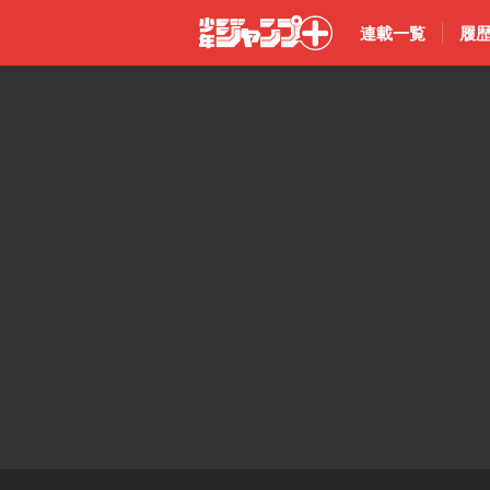
連載一覧
履
少年ジャン
プ＋