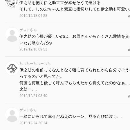
伊之助を抱く伊之助ママが幸せそうで泣ける…
そして、しのぶちゃんと素直に指切りしてた伊之助も可愛い
2019/12/18 04:28
ゲストさん
伊之助の心根が優しいのは、お母さんからたくさん愛情を貰
いたお陰なんだね
2019/12/18 09:51
ちちちーちちーちち
伊之助の名前ってなんとなく猪に育てられたから自分でそう
ってるのかと思ってた。
何度も何度も優しく呼んでもらえたから覚えてたのかなぁ。
之助ー。。
2019/12/21 08:40
ゲストさん
一緒にいられて幸せだねえのシーン、見るたびに泣く、、
2019/12/24 20:14