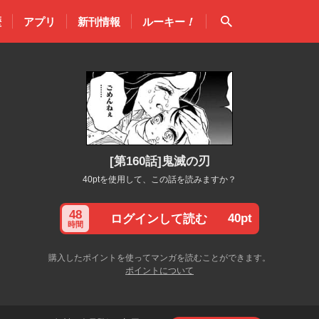
検索
歴
アプリ
新刊情報
ルーキー
！
[第160話]鬼滅の刃
40ptを使用して、この話を読みますか？
48
40pt
ログインして読む
時間
購入したポイントを使ってマンガを読むことができます。
ポイントについて