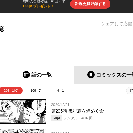
無料の会員登録（初回）で
新規会員登録する
100pt プレゼント！
シェアして応援
憶
話の一覧
コミックス
の一
206 - 107
106 - 7
6 - 1
2020/12/21
第205話 幾星霜を煌めく命
50
pt
レンタル・
48
時間