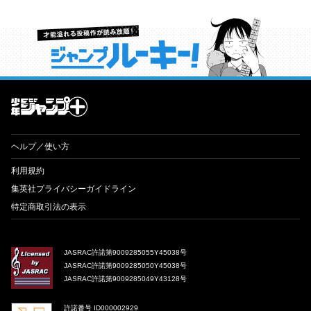
才能溢れる投稿作が読み放題！ ジャンプルーキー！
ヘルプ／使い方
利用規約
集英社プライバシーガイドライン
特定商取引法の表示
JASRAC許諾第9009285055Y45038号
JASRAC許諾第9009285050Y45038号
JASRAC許諾第9009285049Y43128号
許諾番号 ID000002929