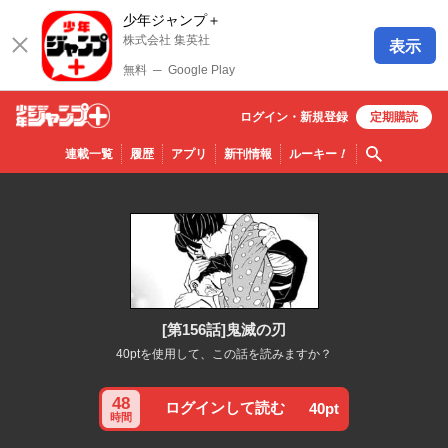
少年ジャンプ＋
株式会社 集英社
表示
無料
─
Google Play
ログイン・
新規
登録
定期購読
少年ジ
検索
連載一覧
履歴
アプリ
新刊情報
ルーキー
！
ャンプ
＋
[第156話]鬼滅の刃
40ptを使用して、この話を読みますか？
48
ログインして読む
40pt
時間