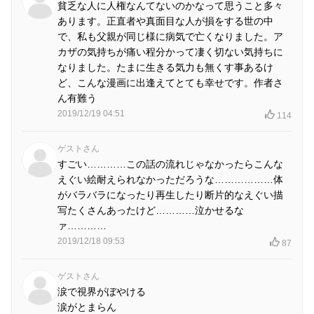
貧乏な人に人権なんてないのかなって思うこと多々
あります。正直者や真面目な人が損をする世の中
で、私も父親が同じ様に病気で亡くなりました。ア
カザの気持ちが痛い程分かって凄く切ない気持ちに
なりました。たまに生きる気力も無くす事あるけ
ど、こんな漫画に出逢えてとても幸せです。作者さ
ん有難う
2019/12/19 04:51
114
ゲストさん
すごい…………この話の流れじゃなかったらこんな
えぐい絵耐えられなかっただろうな………………体
がバラバラになったり再生したり断片的なえぐい描
写たくさんあったけど…………泣かせるな
ァ…………
2019/12/18 09:53
87
ゲストさん
涙で視界がぼやける
涙がとまらん