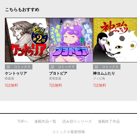
こちらもおすすめ
話
コミックス
話
コミックス
話
コミックス
ケントゥリア
ブヨトピア
神ヨムふたり
暗森透
雲母坂盾
フィビ鳥
5話無料
7話無料
7話無料
TOPへ
連載作品一覧
読み切りシリーズ
連載終了作品
コミックス最新情報