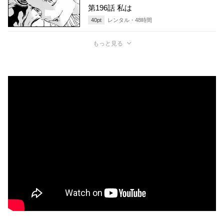
第196話 私は
40
pt
レンタル・
48
時間
もっと見る