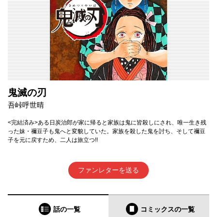
鬼滅の刃
吾峠呼世晴
<完結済み>ある日炭治郎が家に帰ると家族は鬼に皆殺しにされ、唯一生き残
った妹・禰豆子も鬼へと変貌していた。家族を殺した鬼を討ち、そして禰豆
子を元に戻すため、二人は旅立つ!!
ファンレターを送る
話の一覧
コミックス
の一覧