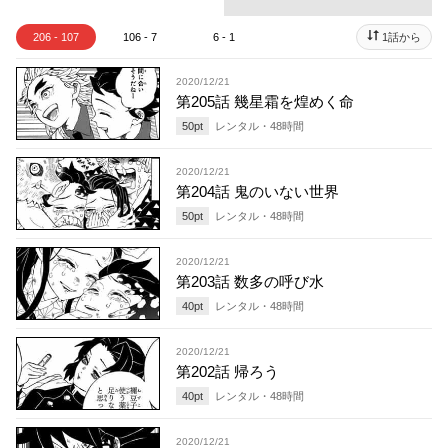
206 - 107
106 - 7
6 - 1
1話から
2020/12/21
第205話 幾星霜を煌めく命
50
pt
レンタル・
48
時間
2020/12/21
第204話 鬼のいない世界
50
pt
レンタル・
48
時間
2020/12/21
第203話 数多の呼び水
40
pt
レンタル・
48
時間
2020/12/21
第202話 帰ろう
40
pt
レンタル・
48
時間
2020/12/21