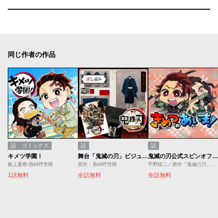
同じ作者の作品
話
コミックス
話
話
キメツ学園！
舞台「鬼滅の刃」ビジュアルガイド／試し読み
鬼滅の刃公式スピンオフ「きめつのあいま！」
帆上夏希/吾峠呼世晴
原作：吾峠呼世晴
平野稜二／原作「鬼滅の刃」（吾峠呼世晴）より
1話無料
全話無料
全話無料