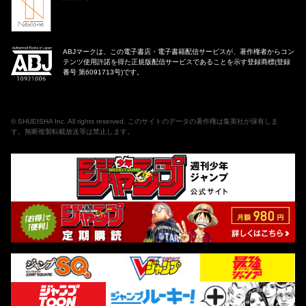
ABJマークは、この電子書店・電子書籍配信サービスが、著作権者からコン
テンツ使用許諾を得た正規版配信サービスであることを示す登録商標(登録
番号 第6091713号)です。
©
SHUEISHA Inc
. All rights reserved. このサイトのデータの著作権は集英社が保有しま
す。無断複製転載放送等は禁止します。