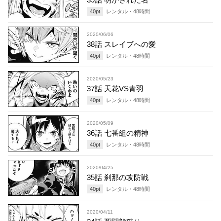
40
pt
レンタル・
48
時間
2020/06/06
38話 スレイブへの愛
40
pt
レンタル・
48
時間
2020/05/23
37話 天花VS青羽
40
pt
レンタル・
48
時間
2020/05/09
36話 七番組の精神
40
pt
レンタル・
48
時間
2020/04/25
35話 刹那の攻防戦
40
pt
レンタル・
48
時間
2020/04/11