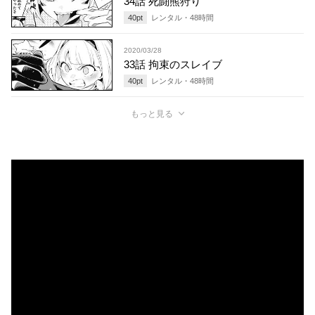
34話 死闘熊狩り
40
pt
レンタル・
48
時間
2020/03/28
33話 拘束のスレイブ
40
pt
レンタル・
48
時間
もっと見る