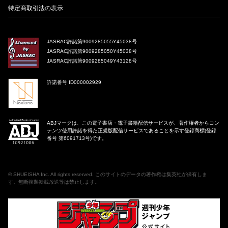
特定商取引法の表示
JASRAC許諾第9009285055Y45038号
JASRAC許諾第9009285050Y45038号
JASRAC許諾第9009285049Y43128号
許諾番号 ID000002929
ABJマークは、この電子書店・電子書籍配信サービスが、著作権者からコン
テンツ使用許諾を得た正規版配信サービスであることを示す登録商標(登録
番号 第6091713号)です。
©
SHUEISHA Inc
. All rights reserved. このサイトのデータの著作権は集英社が保有しま
す。無断複製転載放送等は禁止します。