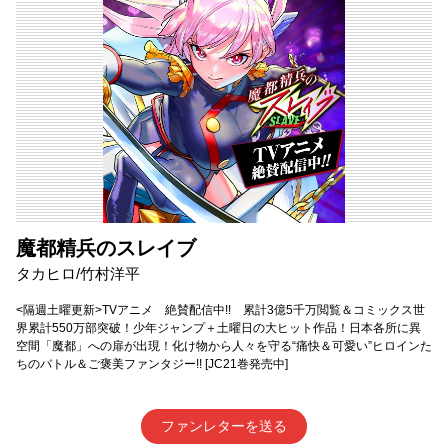
魔都精兵のスレイブ
タカヒロ/竹村洋平
<隔週土曜更新>TVアニメ 絶賛配信中!! 累計3億5千万閲覧＆コミックス世
界累計550万部突破！少年ジャンプ＋土曜日の大ヒット作品！日本各所に異
空間「魔都」への扉が出現！化け物から人々を守る“痛快＆可愛い”ヒロインた
ちのバトル＆ご褒美ファンタジー!! [JC21巻発売中]
ファンレターを送る