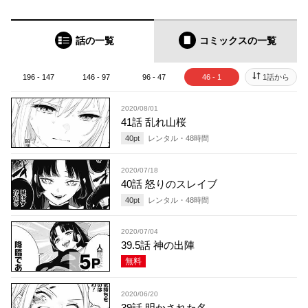
話の一覧
コミックス
の一覧
196 - 147
146 - 97
96 - 47
46 - 1
1話から
2020/08/01
41話 乱れ山桜
40
pt
レンタル・
48
時間
2020/07/18
40話 怒りのスレイブ
40
pt
レンタル・
48
時間
2020/07/04
39.5話 神の出陣
無料
2020/06/20
39話 明かされた名