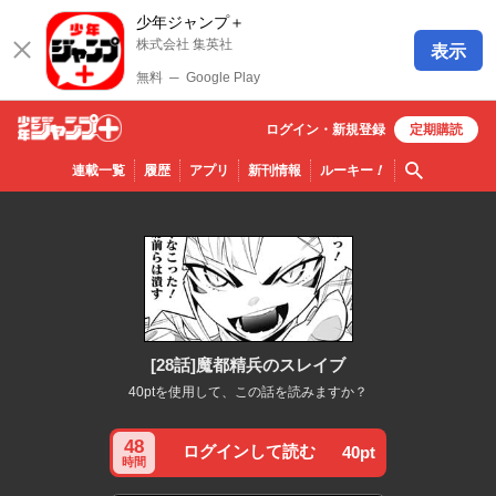
少年ジャンプ＋
株式会社 集英社
表示
無料
─
Google Play
ログイン・
新規
登録
定期購読
少年ジ
検索
連載一覧
履歴
アプリ
新刊情報
ルーキー
！
ャンプ
＋
[28話]魔都精兵のスレイブ
40ptを使用して、この話を読みますか？
48
ログインして読む
40pt
時間