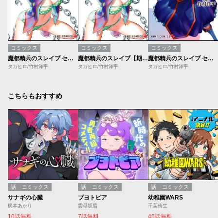
コミックス
コミックス
コミックス
魔都精兵のスレイブ セミカラー版【期間限定無料】
魔都精兵のスレイブ【期間限定無料】
魔都精兵のスレイブ セミカラー版
タカヒロ/竹村洋平
タカヒロ/竹村洋平
タカヒロ/竹村洋平
こちらもおすすめ
話
コミックス
話
コミックス
話
コミックス
サナギの心臓
ブヨトピア
幼稚園WARS
梶本あかり
雲母坂盾
千葉侑生
10話無料
7話無料
45話無料