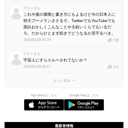
ゲストさん
これ今後の展開と書き方にもよるけど今の日本人に
特大ブーメランささるぞ。TwitterでもYouTubeでも
面白おかしくこんなことやる奴いくらでもいるだ
ろ。だからひとまず続きでどうなるか見守るべき。
2020/01/29 00:29
738
ゲストさん
宇宙人にすらスルーされてないか？
2020/01/29 00:17
710
もっと見る
App Storeはこちら
Google Playはこちら
最新巻情報