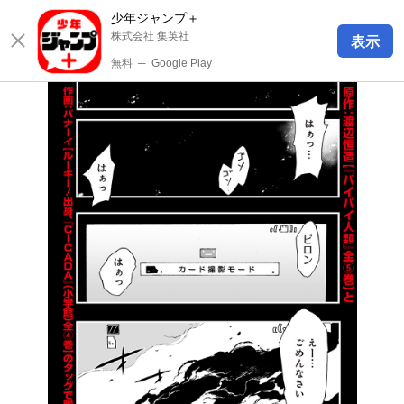
少年ジャンプ＋
株式会社 集英社
表示
無料
─
Google Play