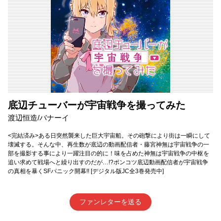
底辺チューバーが宇宙戦争を撮ってみた
渡辺恒造/バナーイ
<完結済み>ある日突然襲来した巨大宇宙船。その砲撃により街は一瞬にして
壊滅する。そんな中、再生数が底辺の動画配信者・藤宮神無は宇宙戦争の一
部を撮影する事により一躍注目の的に！味を占めた神無は宇宙戦争の中枢を
追い求めて戦場へと繰り出すのだが…!?ポンコツ底辺動画配信者が宇宙戦争
の真相を暴くSFパニック開幕!! [デジタル版JC全3巻発売中]
ファンレターを送る