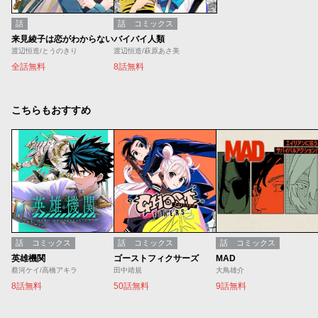
話
話
コミックス
来見綾子は恋がわからない
バイバイ人類
渡辺恒造/とうのきり
渡辺恒造/萩原あさ美
全話無料
8話無料
こちらもおすすめ
話
コミックス
話
コミックス
話
コミックス
英雄機関
ゴーストフィクサーズ
MAD
蔡河ケイ/高橋アキラ
田中靖規
大鳥雄介
8話無料
50話無料
9話無料