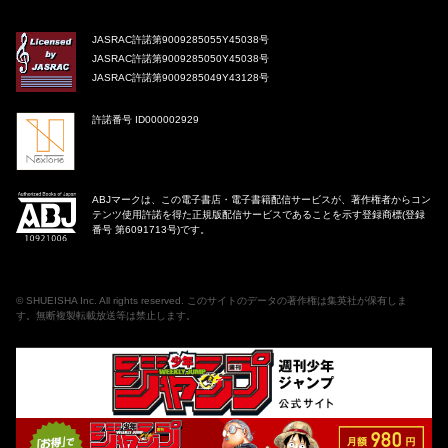
JASRAC許諾第9009285055Y45038号
JASRAC許諾第9009285050Y45038号
JASRAC許諾第9009285049Y43128号
許諾番号 ID000002929
ABJマークは、この電子書店・電子書籍配信サービスが、著作権者からコン
テンツ使用許諾を得た正規版配信サービスであることを示す登録商標(登録
番号 第6091713号)です。
©
SHUEISHA Inc
. All rights reserved. このサイトのデータの著作権は集英社が保有しま
す。無断複製転載放送等は禁止します。