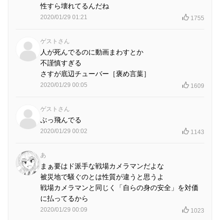
性すら壊れてるんだね
2020/01/29 01:21
1755
ゲストさん
人が死んでるのに動画まわすとか
不謹慎すぎる
さすが底辺チューバー［褒め言葉］
2020/01/29 00:05
1609
ゲストさん
ぶっ飛んでる
2020/01/29 00:02
1143
あ
まぁ要はド派手な戦場カメラマンだよな
被災地で騒ぐのとは性質が違うと思うよ
戦場カメラマンと同じく「自らの身の安全」を対価
に払ってるから
2020/01/29 00:09
1023