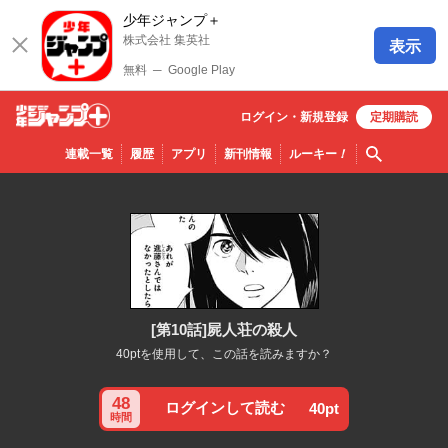
少年ジャンプ＋
株式会社 集英社
表示
無料
─
Google Play
ログイン・
新規
登録
定期購読
少年ジ
検索
連載一覧
履歴
アプリ
新刊情報
ルーキー
！
ャンプ
＋
[第10話]屍人荘の殺人
40ptを使用して、この話を読みますか？
48
ログインして読む
40pt
時間