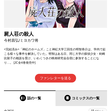
屍人荘の殺人
今村昌弘/ミヨカワ将
<完結済み>「神紅のホームズ」こと神紅大学三回生の明智恭介は、学内で起
こる様々な事件を解決していた。明智はある日、同じ大学の探偵少女・剣崎
比留子の相談を受け、いわくつきの映画研究会合宿に参加することにな
り…。 [JC全4巻発売中]
ファンレターを送る
話の一覧
コミックス
の一覧