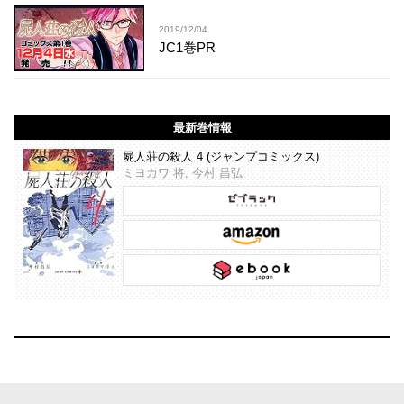
2019/12/04
JC1巻PR
最新巻情報
屍人荘の殺人 4 (ジャンプコミックス)
ミヨカワ 将, 今村 昌弘