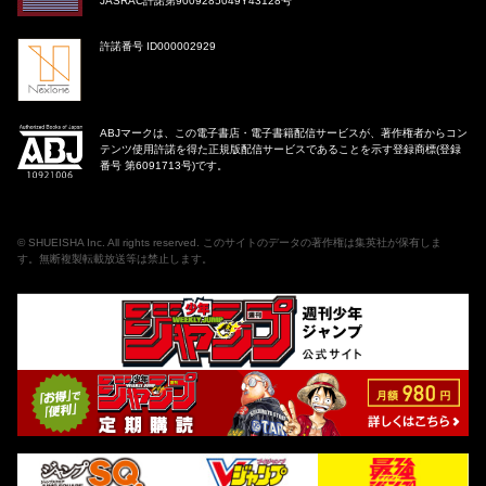
JASRAC許諾第9009285049Y43128号
許諾番号 ID000002929
ABJマークは、この電子書店・電子書籍配信サービスが、著作権者からコン
テンツ使用許諾を得た正規版配信サービスであることを示す登録商標(登録
番号 第6091713号)です。
©
SHUEISHA Inc
. All rights reserved. このサイトのデータの著作権は集英社が保有しま
す。無断複製転載放送等は禁止します。