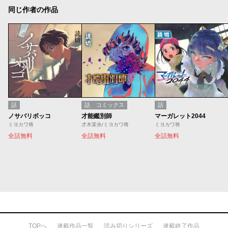
同じ作者の作品
話
話
コミックス
話
ノサバリボッコ
才能鑑別師
マーガレット2044
ミヨカワ将
才木茉央/ミヨカワ将
ミヨカワ将
全話無料
全話無料
全話無料
TOPへ
連載作品一覧
読み切りシリーズ
連載終了作品