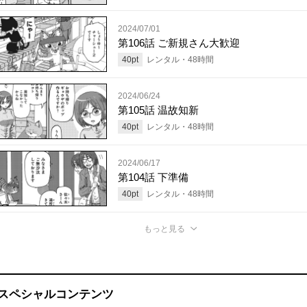
2024/07/01
第106話 ご新規さん大歓迎
40
pt
レンタル・
48
時間
2024/06/24
第105話 温故知新
40
pt
レンタル・
48
時間
2024/06/17
第104話 下準備
40
pt
レンタル・
48
時間
もっと見る
スペシャルコンテンツ