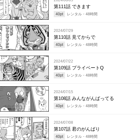
第111話 できます
40
pt
レンタル・
48
時間
2024/07/29
第110話 見てからで
40
pt
レンタル・
48
時間
2024/07/22
第109話 プライベートQ
40
pt
レンタル・
48
時間
2024/07/15
第108話 みんながんばってる
40
pt
レンタル・
48
時間
2024/07/08
第107話 君のがんばり
40
pt
レンタル・
48
時間