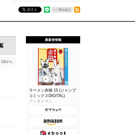
RSSフィード
ポスト
埋め込む
最新巻情報
覧
1話から
ラーメン赤猫 15 (ジャンプ
コミックスDIGITAL)
アンギャマン