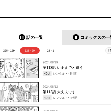
話の一覧
コミックス
の一
228 - 129
128 - 29
28 - 1
2024/08/19
第113話 いままでと違う
40
pt
レンタル・
48
時間
2024/08/12
第112話 大丈夫です
40
pt
レンタル・
48
時間
2024/08/05