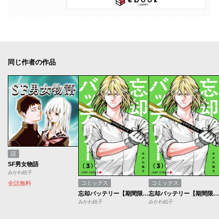
同じ作者の作品
話
SF男女物語
みかわ絵子
全話無料
コミックス
コミックス
忘却バッテリー【期間限定無料】
忘却バッテリー【期間限定無料】
みかわ絵子
みかわ絵子