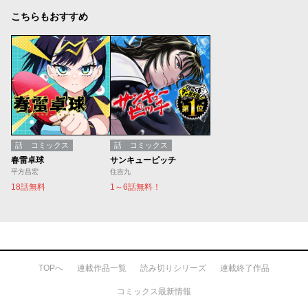
こちらもおすすめ
話
コミックス
話
コミックス
春雷卓球
サンキューピッチ
平方昌宏
住吉九
18話無料
1～6話無料！
TOPへ
連載作品一覧
読み切りシリーズ
連載終了作品
コミックス最新情報