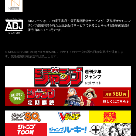
ABJマークは、この電子書店・電子書籍配信サービスが、著作権者からコン
テンツ使用許諾を得た正規版配信サービスであることを示す登録商標(登録
番号 第6091713号)です。
©
SHUEISHA Inc
. All rights reserved. このサイトのデータの著作権は集英社が保有しま
す。無断複製転載放送等は禁止します。