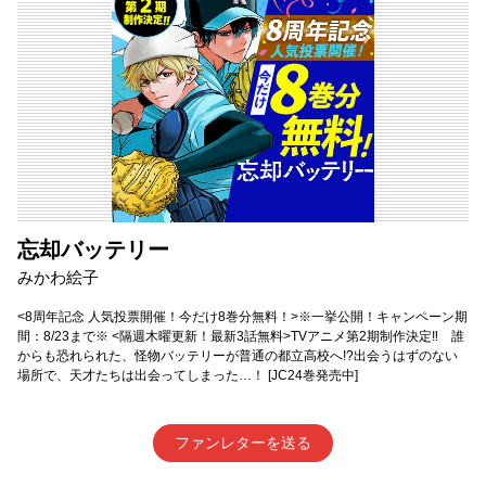
忘却バッテリー
みかわ絵子
<8周年記念 人気投票開催！今だけ8巻分無料！>※一挙公開！キャンペーン期
間：8/23まで※ <隔週木曜更新！最新3話無料>TVアニメ第2期制作決定‼ 誰
からも恐れられた、怪物バッテリーが普通の都立高校へ!?出会うはずのない
場所で、天才たちは出会ってしまった…！ [JC24巻発売中]
ファンレターを送る