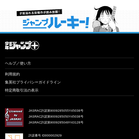
才能溢れる投稿作が読み放題！ ジャンプルーキー！
ヘルプ／使い方
利用規約
集英社プライバシーガイドライン
特定商取引法の表示
JASRAC許諾第9009285055Y45038号
JASRAC許諾第9009285050Y45038号
JASRAC許諾第9009285049Y43128号
許諾番号 ID000002929