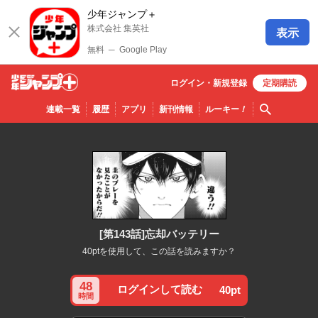
少年ジャンプ＋
株式会社 集英社
表示
無料
─
Google Play
ログイン・
新規
登録
定期購読
少年ジ
検索
連載一覧
履歴
アプリ
新刊情報
ルーキー
！
ャンプ
＋
[第143話]忘却バッテリー
40ptを使用して、この話を読みますか？
48
ログインして読む
40pt
時間