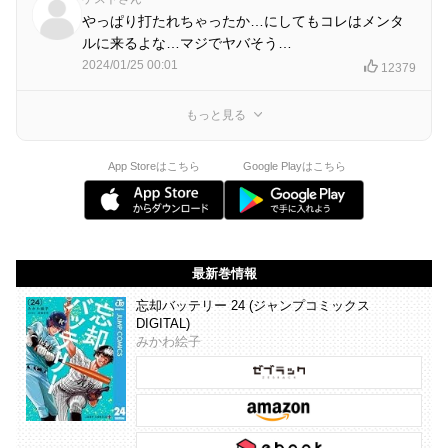
やっぱり打たれちゃったか…にしてもコレはメンタ
ルに来るよな…マジでヤバそう…
2024/01/25 00:01
12379
もっと見る
App Storeはこちら
Google Playはこちら
最新巻情報
忘却バッテリー 24 (ジャンプコミックス
DIGITAL)
みかわ絵子