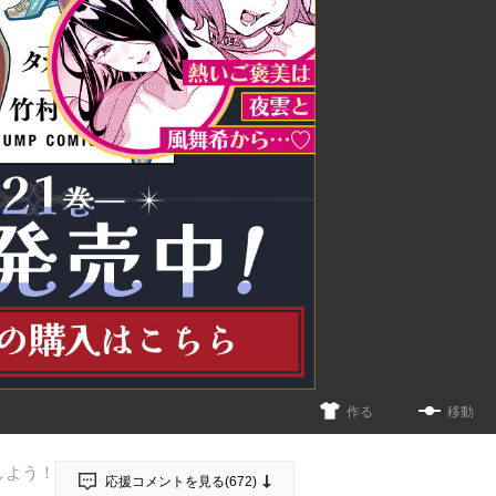
作る
移動
しよう！
応援コメントを見る(
672
)