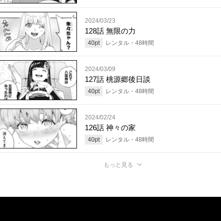
2024/03/23
128話 無限の力
40
pt
レンタル・
48
時間
2024/03/09
127話 桃源郷後日談
40
pt
レンタル・
48
時間
2024/02/24
126話 神々の家
40
pt
レンタル・
48
時間
もっと見る