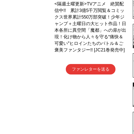
<隔週土曜更新>TVアニメ 絶賛配
信中!! 累計3億5千万閲覧＆コミッ
クス世界累計550万部突破！少年ジ
ャンプ＋土曜日の大ヒット作品！日
本各所に異空間「魔都」への扉が出
現！化け物から人々を守る“痛快＆
可愛い”ヒロインたちのバトル＆ご
褒美ファンタジー!! [JC21巻発売中]
ファンレターを送る