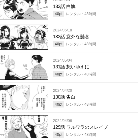
133話 白旗
40
pt
レンタル・
48
時間
2024/05/18
132話 意外な懸念
40
pt
レンタル・
48
時間
2024/05/04
131話 想いゆえに
40
pt
レンタル・
48
時間
2024/04/20
130話 告白
40
pt
レンタル・
48
時間
2024/04/06
129話 ワルワラのスレイブ
40
pt
レンタル・
48
時間