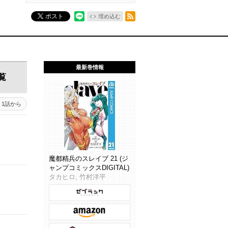
RSSフィード
ポスト
埋め込む
最新巻情報
覧
1話から
魔都精兵のスレイブ 21 (ジ
ャンプコミックスDIGITAL)
タカヒロ, 竹村洋平