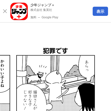
少年ジャンプ＋
株式会社 集英社
表示
無料
─
Google Play