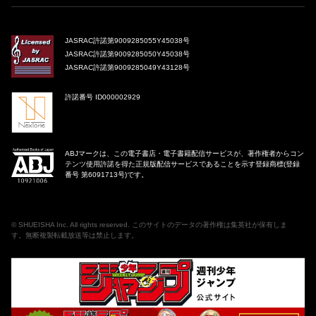
JASRAC許諾第9009285055Y45038号
JASRAC許諾第9009285050Y45038号
JASRAC許諾第9009285049Y43128号
許諾番号 ID000002929
ABJマークは、この電子書店・電子書籍配信サービスが、著作権者からコン
テンツ使用許諾を得た正規版配信サービスであることを示す登録商標(登録
番号 第6091713号)です。
©
SHUEISHA Inc
. All rights reserved. このサイトのデータの著作権は集英社が保有しま
す。無断複製転載放送等は禁止します。