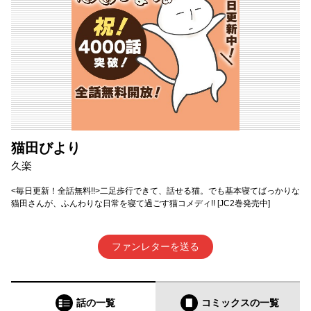
猫田びより
久楽
<毎日更新！全話無料!!>二足歩行できて、話せる猫。でも基本寝てばっかりな
猫田さんが、ふんわりな日常を寝て過ごす猫コメディ!! [JC2巻発売中]
ファンレターを送る
話の一覧
コミックス
の一覧