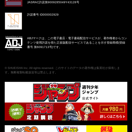
JASRAC許諾第9009285049Y43128号
許諾番号 ID000002929
ABJマークは、この電子書店・電子書籍配信サービスが、著作権者からコン
テンツ使用許諾を得た正規版配信サービスであることを示す登録商標(登録
番号 第6091713号)です。
©
SHUEISHA Inc
. All rights reserved. このサイトのデータの著作権は集英社が保有しま
す。無断複製転載放送等は禁止します。