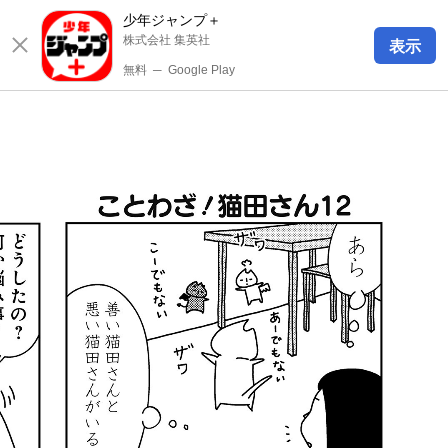
少年ジャンプ＋
株式会社 集英社
表示
無料
─
Google Play