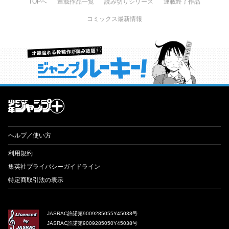
TOPへ
連載作品一覧
読み切りシリーズ
連載終了作品
コミックス最新情報
才能溢れる投稿作が読み放題！ ジャンプルーキー！
ヘルプ／使い方
利用規約
集英社プライバシーガイドライン
特定商取引法の表示
JASRAC許諾第9009285055Y45038号
JASRAC許諾第9009285050Y45038号