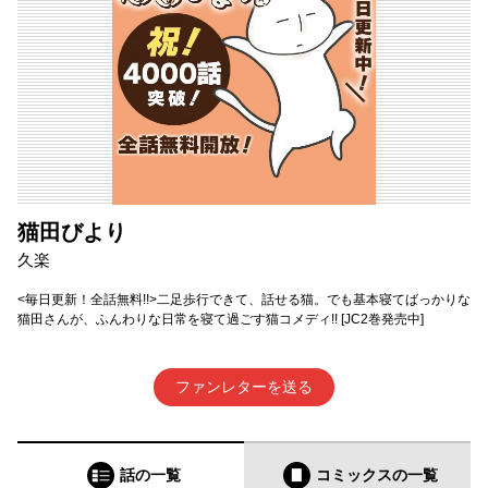
猫田びより
久楽
<毎日更新！全話無料!!>二足歩行できて、話せる猫。でも基本寝てばっかりな
猫田さんが、ふんわりな日常を寝て過ごす猫コメディ!! [JC2巻発売中]
ファンレターを送る
話の一覧
コミックス
の一覧