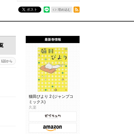
RSSフィード
ポスト
埋め込む
最新巻情報
覧
1話から
猫田びより 2 (ジャンプコ
ミックス)
久楽