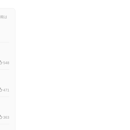
機能は
548
471
363