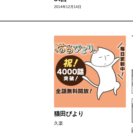
2014年12月14日
944
943 - 844
843 - 744
743 - 644
643 - 544
543 - 444
猫田びより
久楽