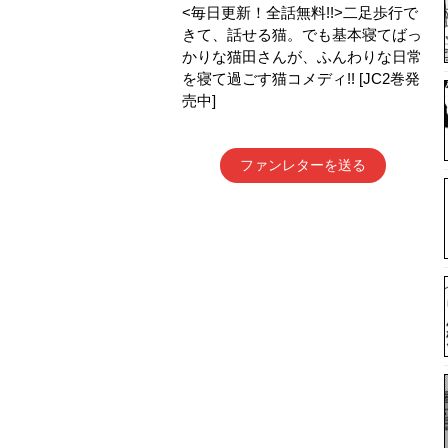
<毎日更新！全話無料!!>二足歩行で
きて、話せる猫。でも基本寝てばっ
かりな猫田さんが、ふんわりな日常
を寝て過ごす猫コメディ!! [JC2巻発
売中]
ファンレターを送る