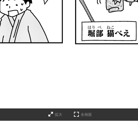
拡大
全画面