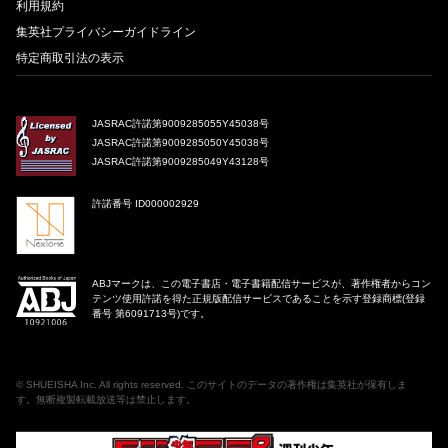
利用規約
集英社プライバシーガイドライン
特定商取引法の表示
JASRAC許諾第9009285055Y45038号
JASRAC許諾第9009285050Y45038号
JASRAC許諾第9009285049Y43128号
許諾番号 ID000002929
ABJマークは、この電子書店・電子書籍配信サービスが、著作権者からコン
テンツ使用許諾を得た正規版配信サービスであることを示す登録商標(登録
番号 第6091713号)です。
©
SHUEISHA Inc
. All rights reserved. このサイトのデータの著作権は集英社が保有しま
す。無断複製転載放送等は禁止します。