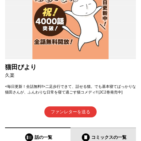
猫田びより
久楽
<毎日更新！全話無料!!>二足歩行できて、話せる猫。でも基本寝てばっかりな
猫田さんが、ふんわりな日常を寝て過ごす猫コメディ!! [JC2巻発売中]
ファンレターを送る
話の一覧
コミックス
の一覧