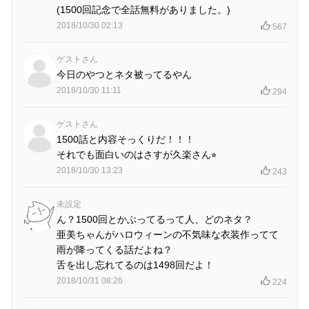
(1500回記念で全話無料がありました。)
2018/10/30 02:13
567
ゲストさん
今日のやつとネタ被ってるやん
2018/10/30 11:11
294
ゲストさん
1500話と内容そっくりだ！！！
それでも面白いのはさすが久楽さん⭐︎
2018/10/30 13:23
243
未設定
ん？1500回とかぶってるって人、どのネタ？
亜美ちゃんがハロウィーンの不気味な衣装作ってて
雨が降ってくる話だよね？
舌を出し忘れてるのは1498回だよ！
2018/10/31 08:26
224