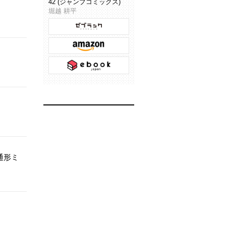
42 (ジャンプコミックス)
堀越 耕平
通形ミ