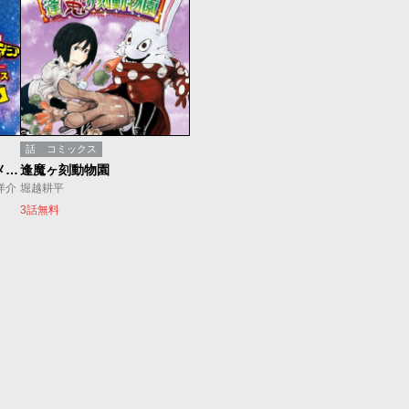
話
コミックス
【試し読み】劇場版アニメコミックス「僕のヒーローアカデミア THE MOVIE 〜2人の英雄〜」
逢魔ヶ刻動物園
洋介
堀越耕平
3話無料