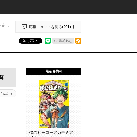
しよう！
応援コメントを見る(
291
)
RSSフィード
ポスト
埋め込む
最新巻情報
覧
1話から
僕のヒーローアカデミア