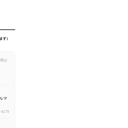
ます）
機能は
ルマ
4175