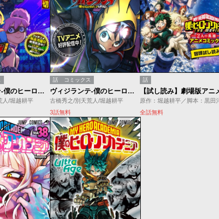
ス
話
コミックス
話
ヴィジランテ-僕のヒーローアカデミア ILLEGALS-特別編
ヴィジランテ-僕のヒーローアカデミア ILLEGALS-
荒人/堀越耕平
古橋秀之/別天荒人/堀越耕平
原作：堀越耕平／脚本：黒田
3話無料
全話無料