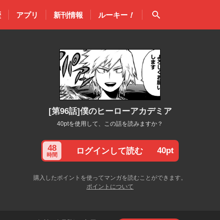
検索
歴
アプリ
新刊情報
ルーキー
！
[第96話]僕のヒーローアカデミア
40ptを使用して、この話を読みますか？
48
40pt
ログインして読む
時間
購入したポイントを使ってマンガを読むことができます。
ポイントについて