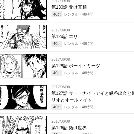
2017/09/08
第130話 聞け真相
40
pt
レンタル・
48
時間
2017/09/08
第129話 エリ
40
pt
レンタル・
48
時間
2017/06/08
第128話 ボーイ・ミーツ…
40
pt
レンタル・
48
時間
2017/06/08
第127話 サー・ナイトアイと緑谷出久と
リオとオールマイト
40
pt
レンタル・
48
時間
2017/06/08
第126話 拓け世界