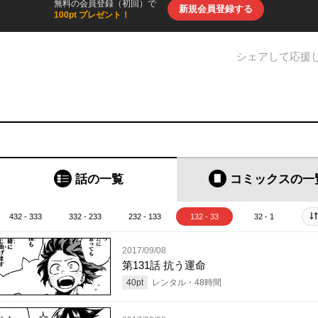
無料の会員登録（初回）で
新規会員登録する
100pt プレゼント！
シェアして応援
話の一覧
コミックス
の一
432 - 333
332 - 233
232 - 133
132 - 33
32 - 1
2017/09/08
第131話 抗う運命
40
pt
レンタル・
48
時間