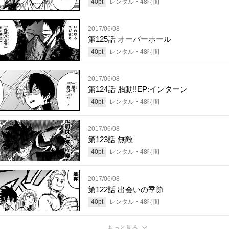
40
pt
レンタル・
48
時間
2017/06/08
第125話 オーバーホール
40
pt
レンタル・
48
時間
2017/06/08
第124話 胎動!!EP:インターン
40
pt
レンタル・
48
時間
2017/06/08
第123話 無敵
40
pt
レンタル・
48
時間
2017/06/08
第122話 出会いの季節
40
pt
レンタル・
48
時間
もっと見る