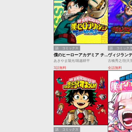
話
コミックス
話
コミック
僕のヒーローアカデミア チームアップミッション
あきやま陽光/堀越耕平
古橋秀之/別天
3話無料
全話無料
話
コミックス