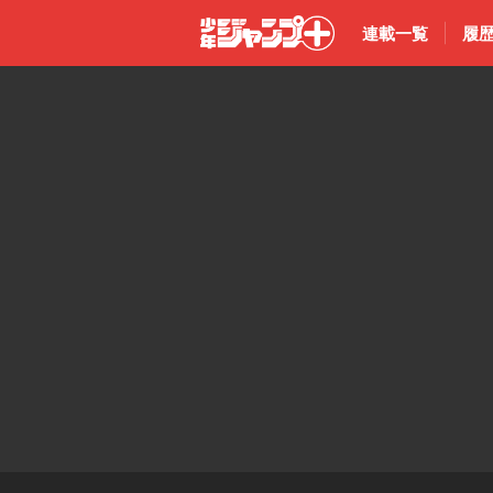
連載一覧
履
少年ジャン
プ＋