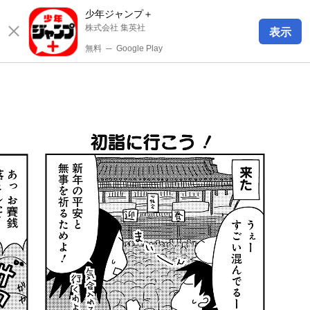
少年ジャンプ＋
株式会社 集英社
表示
無料
─
Google Play