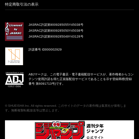
特定商取引法の表示
JASRAC許諾第9009285055Y45038号
JASRAC許諾第9009285050Y45038号
JASRAC許諾第9009285049Y43128号
許諾番号 ID000002929
ABJマークは、この電子書店・電子書籍配信サービスが、著作権者からコン
テンツ使用許諾を得た正規版配信サービスであることを示す登録商標(登録
番号 第6091713号)です。
©
SHUEISHA Inc
. All rights reserved. このサイトのデータの著作権は集英社が保有しま
す。無断複製転載放送等は禁止します。