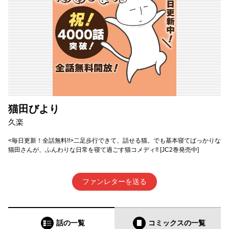
猫田びより
久楽
<毎日更新！全話無料!!>二足歩行できて、話せる猫。でも基本寝てばっかりな
猫田さんが、ふんわりな日常を寝て過ごす猫コメディ!! [JC2巻発売中]
ファンレターを送る
話の一覧
コミックス
の一覧