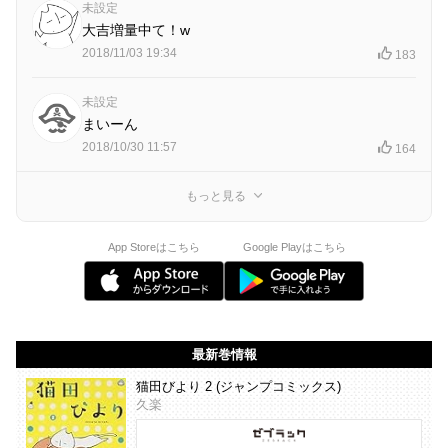
未設定
大吉増量中て！w
2018/11/03 19:34
183
未設定
まいーん
2018/10/30 11:57
164
もっと見る
App Storeはこちら
Google Playはこちら
最新巻情報
猫田びより 2 (ジャンプコミックス)
久楽