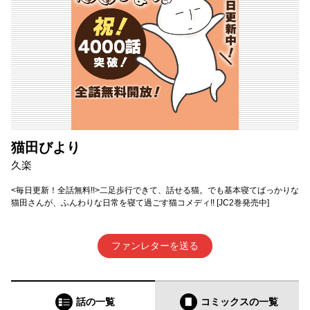
猫田びより
久楽
<毎日更新！全話無料!!>二足歩行できて、話せる猫。でも基本寝てばっかりな
猫田さんが、ふんわりな日常を寝て過ごす猫コメディ!! [JC2巻発売中]
ファンレターを送る
話の一覧
コミックス
の一覧