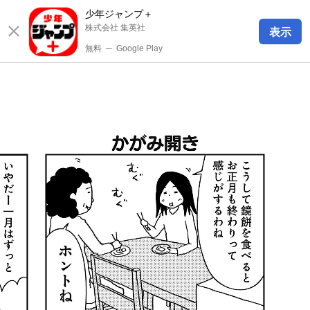
少年ジャンプ＋
株式会社 集英社
表示
無料
─
Google Play