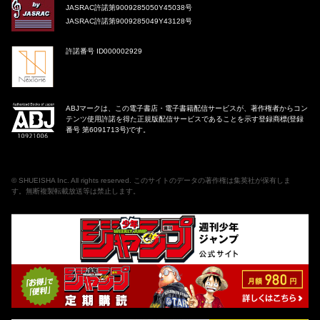
JASRAC許諾第9009285050Y45038号
JASRAC許諾第9009285049Y43128号
許諾番号 ID000002929
ABJマークは、この電子書店・電子書籍配信サービスが、著作権者からコン
テンツ使用許諾を得た正規版配信サービスであることを示す登録商標(登録
番号 第6091713号)です。
©
SHUEISHA Inc
. All rights reserved. このサイトのデータの著作権は集英社が保有しま
す。無断複製転載放送等は禁止します。