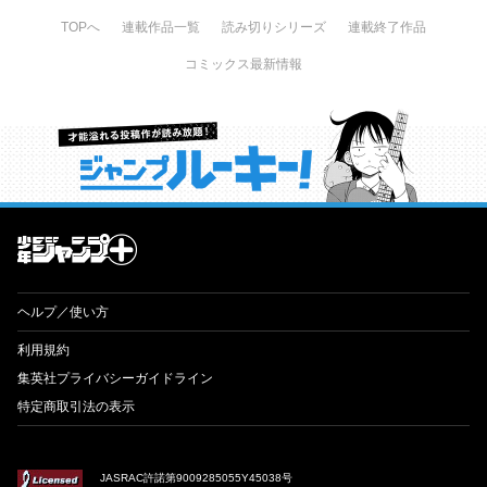
TOPへ
連載作品一覧
読み切りシリーズ
連載終了作品
コミックス最新情報
才能溢れる投稿作が読み放題！ ジャンプルーキー！
ヘルプ／使い方
利用規約
集英社プライバシーガイドライン
特定商取引法の表示
JASRAC許諾第9009285055Y45038号