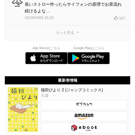
長いストロー作ったらサイフォンの原理でお茶流れ
続けるよな…
2019/03/06 16:26
107
もっと見る
App Storeはこちら
Google Playはこちら
最新巻情報
猫田びより 2 (ジャンプコミックス)
久楽