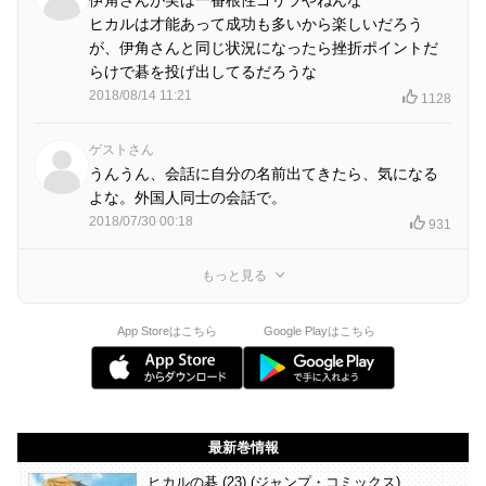
ヒカルは才能あって成功も多いから楽しいだろう
が、伊角さんと同じ状況になったら挫折ポイントだ
らけで碁を投げ出してるだろうな
2018/08/14 11:21
1128
ゲストさん
うんうん、会話に自分の名前出てきたら、気になる
よな。外国人同士の会話で。
2018/07/30 00:18
931
もっと見る
App Storeはこちら
Google Playはこちら
最新巻情報
ヒカルの碁 (23) (ジャンプ・コミックス)