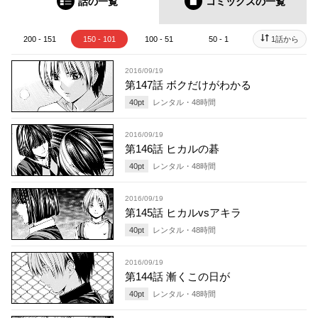
話の一覧
コミックス
の一覧
200 - 151
150 - 101
100 - 51
50 - 1
1話から
2016/09/19
第147話 ボクだけがわかる
40
pt
レンタル・
48
時間
2016/09/19
第146話 ヒカルの碁
40
pt
レンタル・
48
時間
2016/09/19
第145話 ヒカルvsアキラ
40
pt
レンタル・
48
時間
2016/09/19
第144話 漸くこの日が
40
pt
レンタル・
48
時間