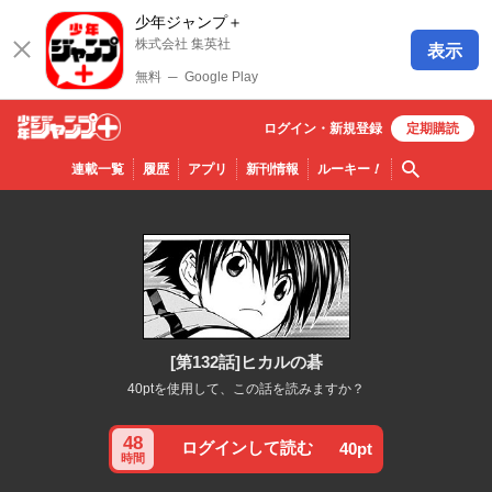
少年ジャンプ＋
株式会社 集英社
表示
無料
─
Google Play
ログイン・
新規
登録
定期購読
少年ジ
検索
連載一覧
履歴
アプリ
新刊情報
ルーキー
！
ャンプ
＋
[第132話]ヒカルの碁
40ptを使用して、この話を読みますか？
48
ログインして読む
40pt
時間