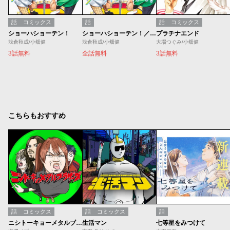
話
コミックス
話
話
コミックス
ショーハショーテン！
ショーハショーテン！／SQ.新連載試し読み
プラチナエンド
浅倉秋成/小畑健
浅倉秋成/小畑健
大場つぐみ/小畑健
3話無料
全話無料
3話無料
こちらもおすすめ
話
コミックス
話
コミックス
話
ニシトーキョーメタルブラザーズ
生活マン
七等星をみつけて