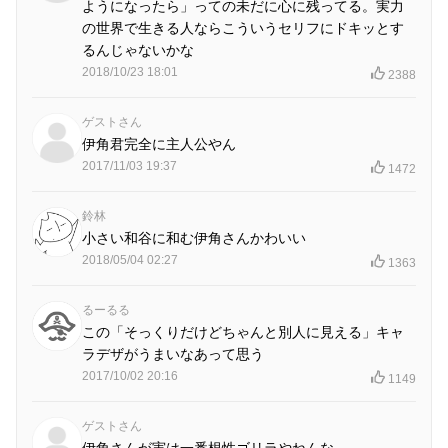
ようになったら」っての未だに心に残ってる。実力
の世界で生きる人ならこういうセリフにドキッとす
るんじゃないかな
2018/10/23 18:01
2388
ゲストさん
伊角君完全に主人公やん
2017/11/03 19:37
1472
鈴林
小さい和谷に和む伊角さんかわいい
2018/05/04 02:27
1363
るーるる
この「そっくりだけどちゃんと別人に見える」キャ
ラデザがうまいなあって思う
2017/10/02 20:16
1149
ゲストさん
伊角さんが実は一番根性ゴリラやねんな