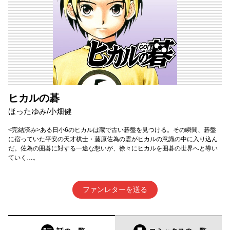
ヒカルの碁
ほったゆみ/小畑健
<完結済み>ある日小6のヒカルは蔵で古い碁盤を見つける。その瞬間、碁盤
に宿っていた平安の天才棋士・藤原佐為の霊がヒカルの意識の中に入り込ん
だ。佐為の囲碁に対する一途な想いが、徐々にヒカルを囲碁の世界へと導い
ていく…。
ファンレターを送る