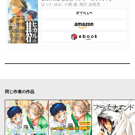
ほった ゆみ, 小畑 健, 梅沢 由香里
同じ作者の作品