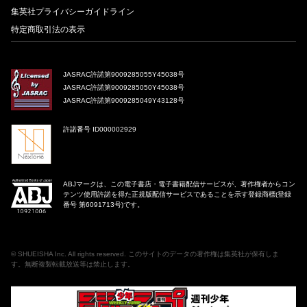
集英社プライバシーガイドライン
特定商取引法の表示
JASRAC許諾第9009285055Y45038号
JASRAC許諾第9009285050Y45038号
JASRAC許諾第9009285049Y43128号
許諾番号 ID000002929
ABJマークは、この電子書店・電子書籍配信サービスが、著作権者からコン
テンツ使用許諾を得た正規版配信サービスであることを示す登録商標(登録
番号 第6091713号)です。
©
SHUEISHA Inc
. All rights reserved. このサイトのデータの著作権は集英社が保有しま
す。無断複製転載放送等は禁止します。