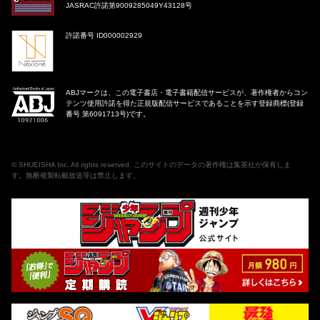
JASRAC許諾第9009285049Y43128号
許諾番号 ID000002929
ABJマークは、この電子書店・電子書籍配信サービスが、著作権者からコン
テンツ使用許諾を得た正規版配信サービスであることを示す登録商標(登録
番号 第6091713号)です。
©
SHUEISHA Inc
. All rights reserved. このサイトのデータの著作権は集英社が保有しま
す。無断複製転載放送等は禁止します。