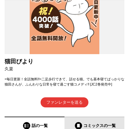
猫田びより
久楽
<毎日更新！全話無料!!>二足歩行できて、話せる猫。でも基本寝てばっかりな
猫田さんが、ふんわりな日常を寝て過ごす猫コメディ!! [JC2巻発売中]
ファンレターを送る
話の一覧
コミックス
の一覧