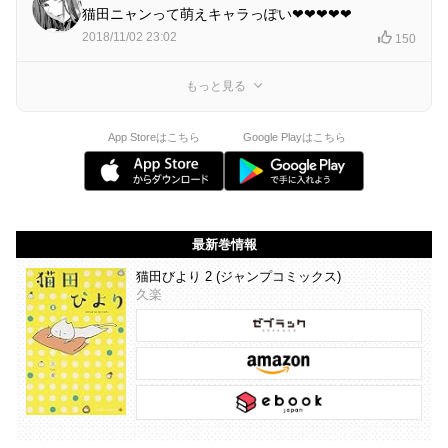
猫田ニャンって萌えキャラっぽい❤❤❤❤❤
2018/11/02 23:02
150
もっと見る
App Storeはこちら
Google Playはこちら
最新巻情報
猫田びより 2 (ジャンプコミックス)
久楽