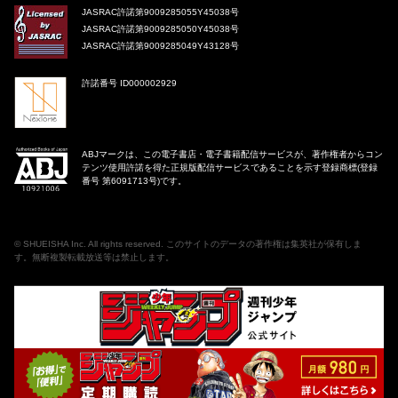
JASRAC許諾第9009285055Y45038号
JASRAC許諾第9009285050Y45038号
JASRAC許諾第9009285049Y43128号
許諾番号 ID000002929
ABJマークは、この電子書店・電子書籍配信サービスが、著作権者からコン
テンツ使用許諾を得た正規版配信サービスであることを示す登録商標(登録
番号 第6091713号)です。
©
SHUEISHA Inc
. All rights reserved. このサイトのデータの著作権は集英社が保有しま
す。無断複製転載放送等は禁止します。