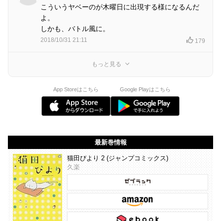
こういうヤベーのが木曜日に出現する様になるんだ
よ。
しかも、バトル風に。
2018/10/31 21:11
179
もっと見る
App Storeはこちら
Google Playはこちら
最新巻情報
猫田びより 2 (ジャンプコミックス)
久楽