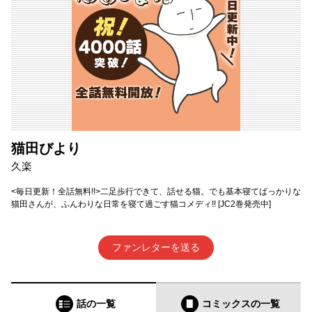
猫田びより
久楽
<毎日更新！全話無料!!>二足歩行できて、話せる猫。でも基本寝てばっかりな
猫田さんが、ふんわりな日常を寝て過ごす猫コメディ!! [JC2巻発売中]
ファンレターを送る
話の一覧
コミックス
の一覧