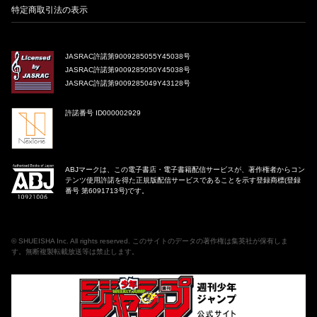
特定商取引法の表示
JASRAC許諾第9009285055Y45038号
JASRAC許諾第9009285050Y45038号
JASRAC許諾第9009285049Y43128号
許諾番号 ID000002929
ABJマークは、この電子書店・電子書籍配信サービスが、著作権者からコン
テンツ使用許諾を得た正規版配信サービスであることを示す登録商標(登録
番号 第6091713号)です。
©
SHUEISHA Inc
. All rights reserved. このサイトのデータの著作権は集英社が保有しま
す。無断複製転載放送等は禁止します。