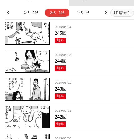
45 - 346
345 - 246
245 - 146
145 - 46
45 - 1
1話から
prev
next
2015/05/24
245回
無料
2015/05/23
244回
無料
2015/05/22
243回
無料
2015/05/21
242回
無料
2015/05/20