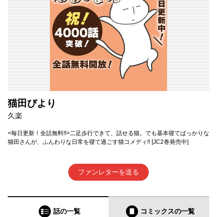
猫田びより
久楽
<毎日更新！全話無料!!>二足歩行できて、話せる猫。でも基本寝てばっかりな
猫田さんが、ふんわりな日常を寝て過ごす猫コメディ!! [JC2巻発売中]
ファンレターを送る
話の一覧
コミックス
の一覧