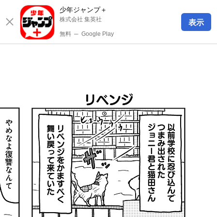
少年ジャンプ＋
株式会社 集英社
表示
無料
─
Google Play