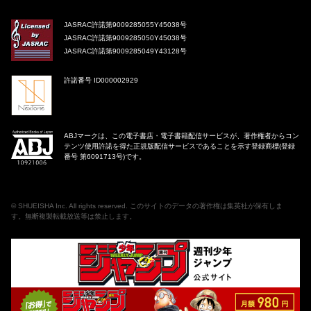
JASRAC許諾第9009285055Y45038号
JASRAC許諾第9009285050Y45038号
JASRAC許諾第9009285049Y43128号
許諾番号 ID000002929
ABJマークは、この電子書店・電子書籍配信サービスが、著作権者からコン
テンツ使用許諾を得た正規版配信サービスであることを示す登録商標(登録
番号 第6091713号)です。
©
SHUEISHA Inc
. All rights reserved. このサイトのデータの著作権は集英社が保有しま
す。無断複製転載放送等は禁止します。