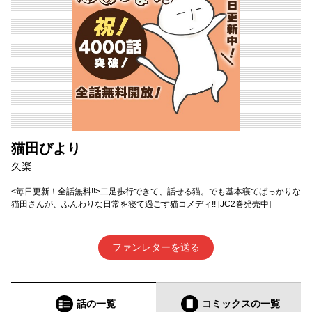
猫田びより
久楽
<毎日更新！全話無料!!>二足歩行できて、話せる猫。でも基本寝てばっかりな
猫田さんが、ふんわりな日常を寝て過ごす猫コメディ!! [JC2巻発売中]
ファンレターを送る
話の一覧
コミックス
の一覧