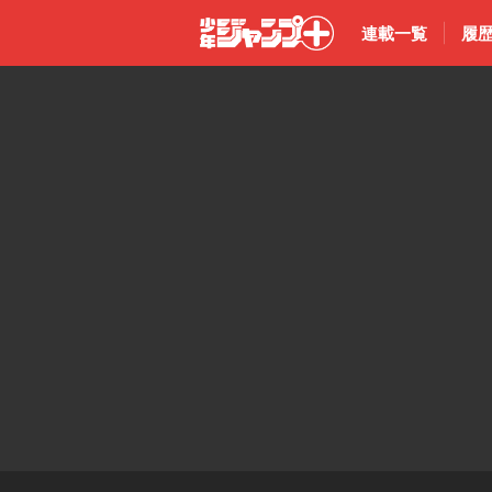
連載一覧
履
少年ジャン
プ＋