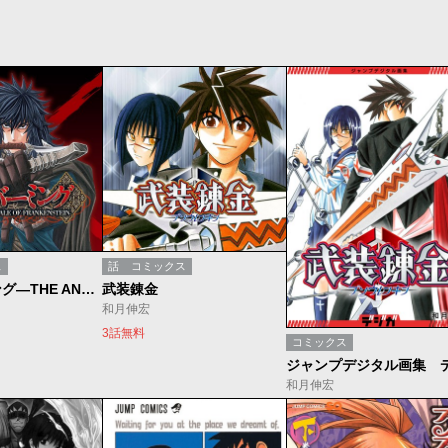
ス
話
コミックス
エンバーミング―THE ANOTHER TALE OF FRANKENSTEIN―
武装錬金
和月伸宏
3話無料
コミックス
和月伸宏