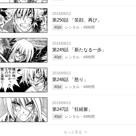
2016/09/12
第250話 「笑顔、再び」
40
pt
レンタル・
48
時間
2016/09/12
第249話 「新たなる一歩」
40
pt
レンタル・
48
時間
2016/09/12
第248話 「怒り」
40
pt
レンタル・
48
時間
2016/09/12
第247話 「狂経脈」
40
pt
レンタル・
48
時間
もっと見る