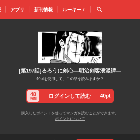
検索
歴
アプリ
新刊情報
ルーキー
！
[第197話]るろうに剣心—明治剣客浪漫譚—
40ptを使用して、この話を読みますか？
48
40pt
ログインして読む
時間
購入したポイントを使ってマンガを読むことができます。
ポイントについて