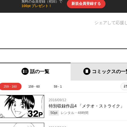
無料の会員登録（初回）で
新規会員登録する
100pt プレゼント！
シェアして応援
話の一覧
コミックス
の一
259 - 160
159 - 60
59 - 1
2016/09/12
特別収録作品4 「メテオ・ストライク」
50
pt
レンタル・
48
時間