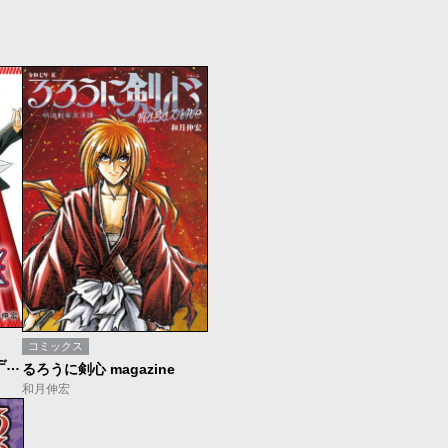
コミックス
ジャンプデジタル画集 デジガ 武装錬金
るろうに剣心 magazine
和月伸宏