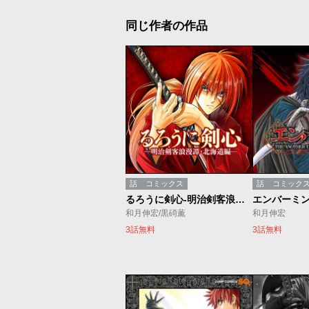
同じ作者の作品
話
コミックス
話
コミック
るろうに剣心-明治剣客浪漫譚・北海道編-
和月伸宏/黒碕薫
和月伸宏
3話無料
3話無料