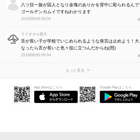
八ツ目一族が囚人となり金塊のありかを背中に彫られるんで
ゴールデンカムイですねわかります
2018/06/30 00:04
ライオネル親方
舌が長い子が学校でいじめられるような発言は止めよう！大
なったら舌が長いと色々役に立つんだからね(照)
2018/06/30 00:04
もっと見る
App Storeはこちら
Google Playはこちら