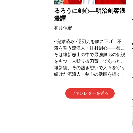
るろうに剣心―明治剣客浪
漫譚―
和月伸宏
<完結済み>逆刃刀を腰に下げ、不
殺を誓う流浪人・緋村剣心——彼こ
そは維新志士の中で最強無比の伝説
をもつ「人斬り抜刀斎」であった。
維新後、その熱き想いで人々を守り
続けた流浪人・剣心の活躍を描く！
ファンレターを送る