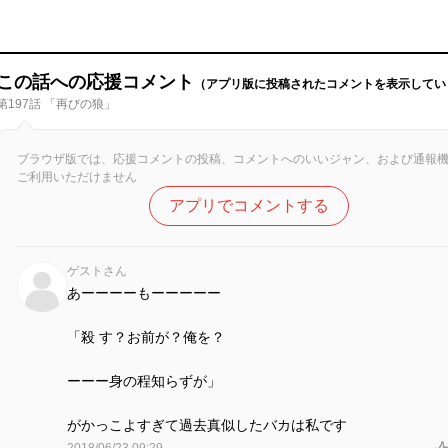
この話への応援コメント
（アプリ版に投稿されたコメントを表示してい
第197話 「再びの狼」
ブラウザ版では、応援コメントの投稿、コメントへのいいジャン、および通報
ご利用いただけません
アプリでコメントする
ゲストさん
あーーーーもーーーーー
「殺 す？お前が？俺を？
ーーー身の程知らずが」
がかっこよすぎて過去真似したバカは私です
2018/06/23 09:29