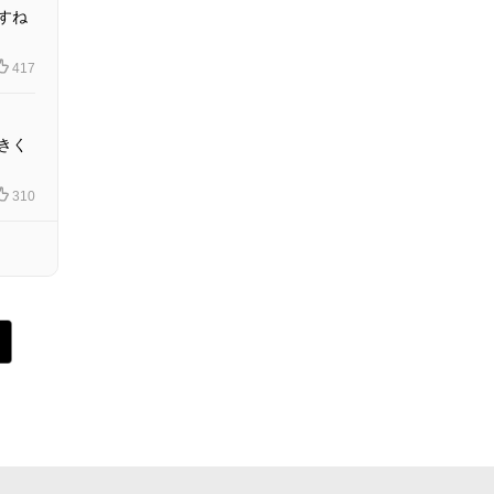
すね
417
きく
310