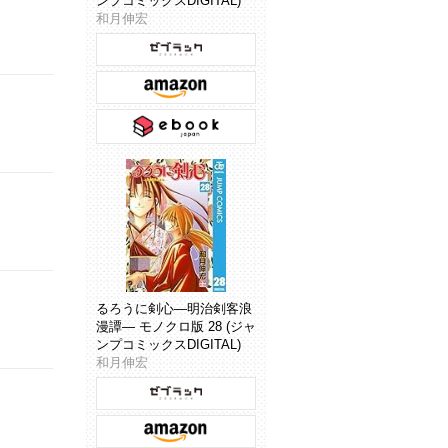
ンプコミックスDIGITAL)
和月伸宏
るろうに剣心―明治剣客浪
漫譚― モノクロ版 28 (ジャ
ンプコミックスDIGITAL)
和月伸宏