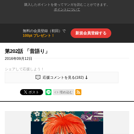
購入したポイントを使ってマンガを読むことができます。
ポイントについて
無料の会員登録（初回）で
新規会員登録する
100pt プレゼント！
第202話 「昔語り」
2016年09月12日
シェアして応援しよう！
応援コメントを見る(
182
)
RSSフィード
ポスト
埋め込む