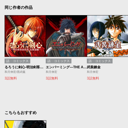
同じ作者の作品
話
コミックス
話
コミックス
話
コミックス
るろうに剣心-明治剣客浪漫譚・北海道編-
エンバーミング―THE ANOTHER TALE OF FRANKENSTEIN―
武装錬金
和月伸宏/黒碕薫
和月伸宏
和月伸宏
3話無料
3話無料
3話無料
こちらもおすすめ