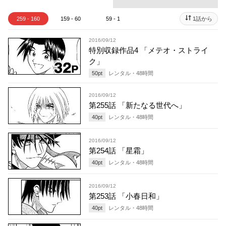
259 - 160
159 - 60
59 - 1
1話から
2016/09/12
特別収録作品4 「メテオ・ストライ
ク」
50
pt
レンタル・
48
時間
2016/09/12
第255話 「新たなる世代へ」
40
pt
レンタル・
48
時間
2016/09/12
第254話 「星霜」
40
pt
レンタル・
48
時間
2016/09/12
第253話 「小春日和」
40
pt
レンタル・
48
時間