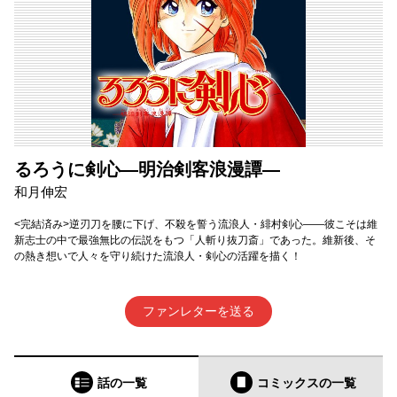
るろうに剣心―明治剣客浪漫譚―
和月伸宏
<完結済み>逆刃刀を腰に下げ、不殺を誓う流浪人・緋村剣心——彼こそは維
新志士の中で最強無比の伝説をもつ「人斬り抜刀斎」であった。維新後、そ
の熱き想いで人々を守り続けた流浪人・剣心の活躍を描く！
ファンレターを送る
話の一覧
コミックス
の一覧