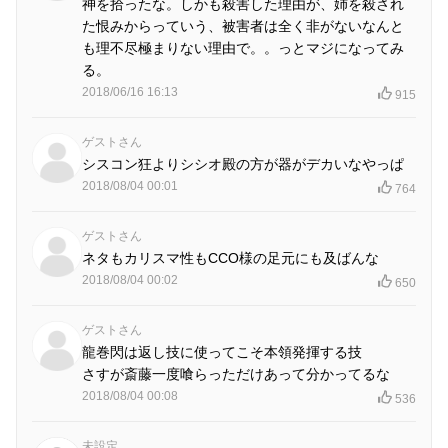
神を拾ったな。しかも殺害した理由が、姉を殺され
た恨みからっていう、被害者は全く非がないなんと
も理不尽極まりない理由で。。っとマジになってみ
る。
2018/06/16 16:13
915
ゲストさん
シスコン狂よりシシオ殿の方が器がデカいなやっぱ
2018/08/04 00:01
764
ゲストさん
ネタもカリスマ性もCCO様の足元にも及ばんな
2018/08/04 00:02
650
ゲストさん
龍巻閃は返し技に使ってこそ本領発揮する技
さすが斎藤一度喰らっただけあって分かってるな
2018/08/04 00:08
536
未設定