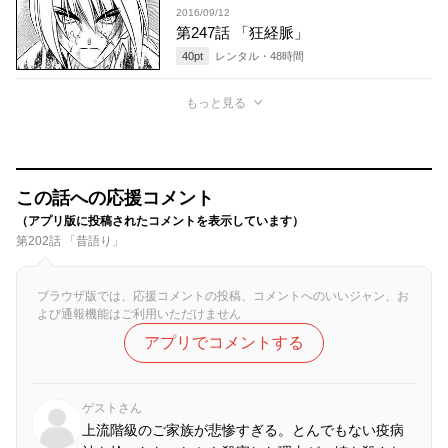
2016/09/12
第247話 「狂経脈」
40
pt
レンタル・
48
時間
もっと見る
この話への応援コメント
（アプリ版に投稿されたコメントを表示しています）
第202話 「昔語り」
ブラウザ版では、応援コメントの投稿、コメントへのいいジャン、お
よび通報機能はご利用いただけません
アプリでコメントする
ゲストさん
上流階級のご家族が悲惨すぎる。とんでもない疫病