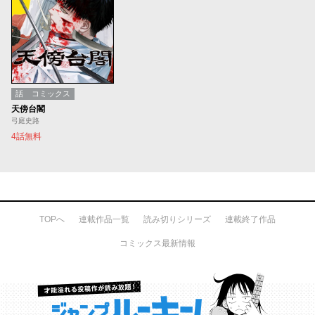
話
コミックス
天傍台閣
弓庭史路
4話無料
TOPへ
連載作品一覧
読み切りシリーズ
連載終了作品
コミックス最新情報