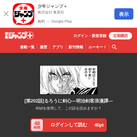
少年ジャンプ＋
株式会社 集英社
表示
無料
─
Google Play
ログイン・
新規
登録
定期購読
少年ジ
検索
連載一覧
履歴
アプリ
新刊情報
ルーキー
！
ャンプ
＋
[第202話]るろうに剣心—明治剣客浪漫譚—
40ptを使用して、この話を読みますか？
48
ログインして読む
40pt
時間