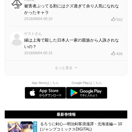
被害者ぶってる割にはクズ過ぎて余り人気になれな
かったキャラ
2018/08/04 00:10
502
ゲストさん
縁は上海で殺した日本人一家の親族から人誅されな
いの？
2018/08/04 00:15
408
もっと見る
App Storeはこちら
Google Playはこちら
最新巻情報
るろうに剣心―明治剣客浪漫譚・北海道編― 10
(ジャンプコミックスDIGITAL)