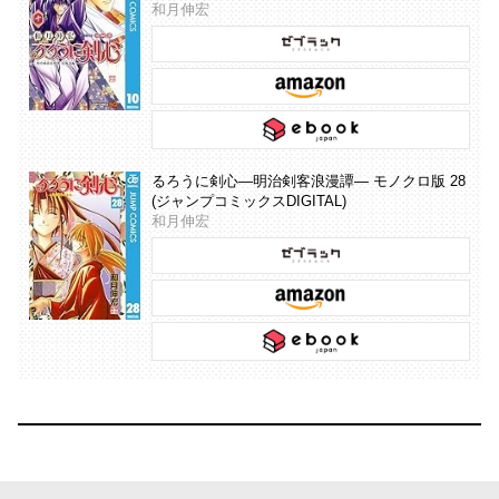
和月伸宏
るろうに剣心―明治剣客浪漫譚― モノクロ版 28
(ジャンプコミックスDIGITAL)
和月伸宏