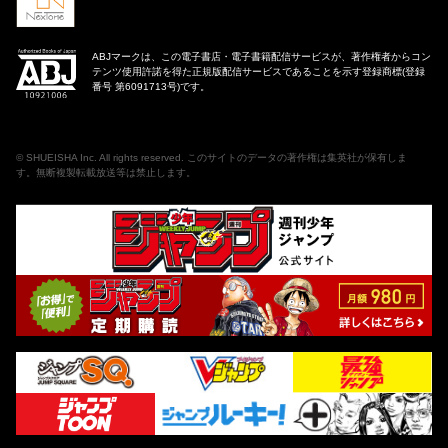
ABJマークは、この電子書店・電子書籍配信サービスが、著作権者からコン
テンツ使用許諾を得た正規版配信サービスであることを示す登録商標(登録
番号 第6091713号)です。
©
SHUEISHA Inc
. All rights reserved. このサイトのデータの著作権は集英社が保有しま
す。無断複製転載放送等は禁止します。