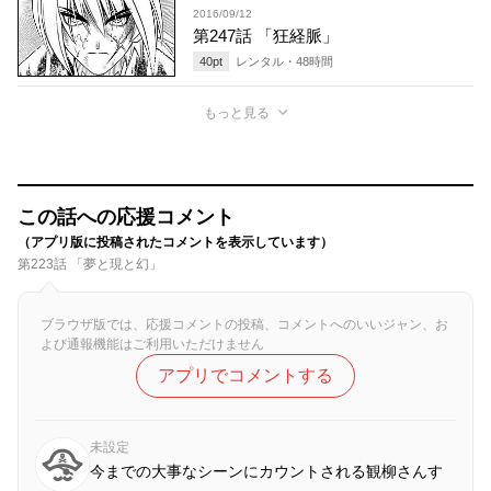
2016/09/12
第247話 「狂経脈」
40
pt
レンタル・
48
時間
もっと見る
この話への応援コメント
（アプリ版に投稿されたコメントを表示しています）
第223話 「夢と現と幻」
ブラウザ版では、応援コメントの投稿、コメントへのいいジャン、お
よび通報機能はご利用いただけません
アプリでコメントする
未設定
今までの大事なシーンにカウントされる観柳さんす