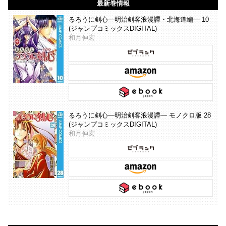
最新巻情報
るろうに剣心―明治剣客浪漫譚・北海道編― 10
(ジャンプコミックスDIGITAL)
和月伸宏
るろうに剣心―明治剣客浪漫譚― モノクロ版 28
(ジャンプコミックスDIGITAL)
和月伸宏