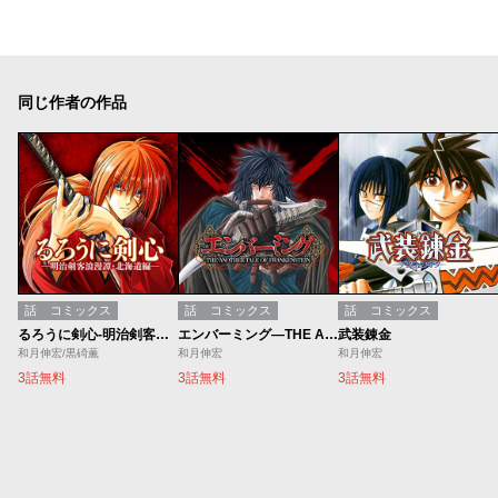
同じ作者の作品
話
コミックス
話
コミックス
話
コミックス
るろうに剣心-明治剣客浪漫譚・北海道編-
エンバーミング―THE ANOTHER TALE OF FRANKENSTEIN―
武装錬金
和月伸宏/黒碕薫
和月伸宏
和月伸宏
3話無料
3話無料
3話無料