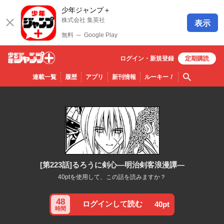
少年ジャンプ＋
株式会社 集英社
表示
無料
─
Google Play
ログイン・
新規
登録
定期購読
少年ジ
検索
連載一覧
履歴
アプリ
新刊情報
ルーキー
！
ャンプ
＋
[第223話]るろうに剣心—明治剣客浪漫譚—
40ptを使用して、この話を読みますか？
48
ログインして読む
40pt
時間