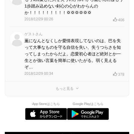
1歩踏み込めない剣心の心がわからんの
か！！！！！！！！！💢💢💢💢💢💢
2018/12/29 00:26
406
ゲストさん
薫になんとなくしか愛情表現してないのは、巴を失
って大事なものを守る自信を失い、失うつらさを知
ってしまったからだよ。恋愛初心者ほど絶対とか一
生とか強い言葉を簡単に使いたがる。弱く見える
ぞ…
2018/12/29 00:34
378
もっと見る
App Storeはこちら
Google Playはこちら