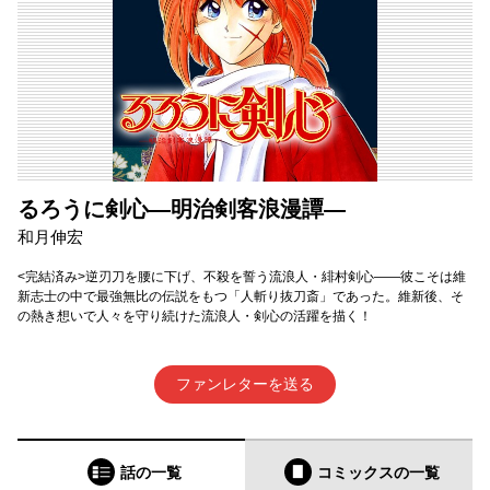
るろうに剣心―明治剣客浪漫譚―
和月伸宏
<完結済み>逆刃刀を腰に下げ、不殺を誓う流浪人・緋村剣心——彼こそは維
新志士の中で最強無比の伝説をもつ「人斬り抜刀斎」であった。維新後、そ
の熱き想いで人々を守り続けた流浪人・剣心の活躍を描く！
ファンレターを送る
話の一覧
コミックス
の一覧