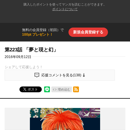
購入したポイントを使ってマンガを読むことができます。
ポイントについて
無料の会員登録（初回）で
新規会員登録する
100pt プレゼント！
第223話 「夢と現と幻」
2016年09月12日
シェアして応援しよう！
応援コメントを見る(
138
)
RSSフィード
ポスト
埋め込む