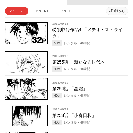
259 - 160
159 - 60
59 - 1
1話から
2016/09/12
特別収録作品4 「メテオ・ストライ
ク」
50
pt
レンタル・
48
時間
2016/09/12
第255話 「新たなる世代へ」
40
pt
レンタル・
48
時間
2016/09/12
第254話 「星霜」
40
pt
レンタル・
48
時間
2016/09/12
第253話 「小春日和」
40
pt
レンタル・
48
時間