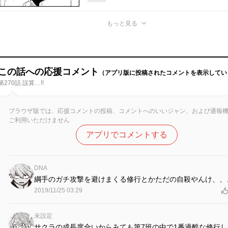
もっと見る
この話への応援コメント
（アプリ版に投稿されたコメントを表示してい
第270話 誤算…!!
ブラウザ版では、応援コメントの投稿、コメントへのいいジャン、および通報
ご利用いただけません
アプリでコメントする
DNA
綱手のガチ攻撃を避けまくる修行とかただの自殺やんけ、、
2019/11/25 03:29
未設定
サクラの成長度合いからみても第7班の中で1番過酷な修行し