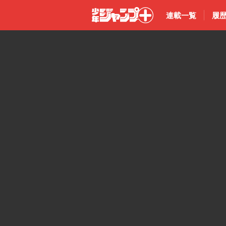
連載一覧
履
少年ジャン
プ＋