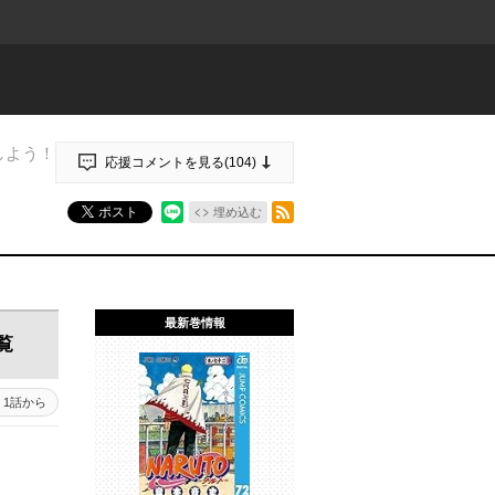
しよう！
応援コメントを見る(
104
)
RSSフィード
ポスト
埋め込む
最新巻情報
覧
1話から