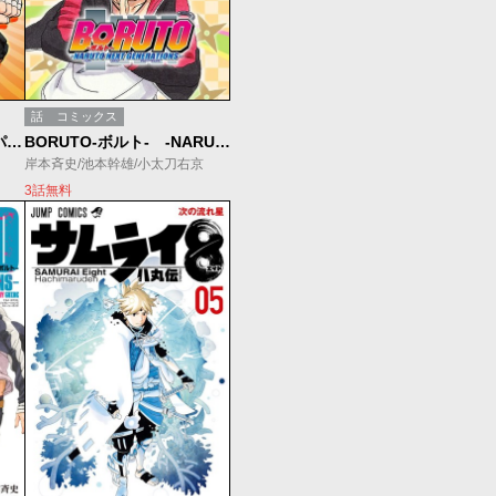
話
コミックス
ロック・リーの青春フルパワー忍伝
BORUTO-ボルト- -NARUTO NEXT GENERATIONS-
岸本斉史/池本幹雄/小太刀右京
3話無料