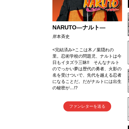
NARUTO―ナルト―
岸本斉史
<完結済み>ここは木ノ葉隠れの
里。忍術学校の問題児、ナルトは今
日もイタズラ三昧!! そんなナルト
のでっかい夢は歴代の勇者、火影の
名を受けついで、先代を越える忍者
になることだ。だがナルトには出生
の秘密が…!?
ファンレターを送る