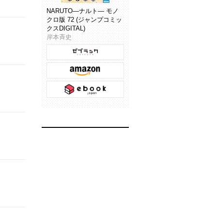
NARUTO―ナルト― モノ
クロ版 72 (ジャンプコミッ
クスDIGITAL)
岸本斉史