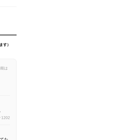
ます）
機能は
、
1202
てた