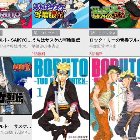
ス
話
コミックス
話
コミックス
BORUTO-ボルト- SAIKYO DASH GENERATIONS
うちはサスケの写輪眼伝
平健史/岸本斉史/池本幹雄/小太刀右京
平健史/岸本斉史
平健史/岸本斉史
1話無料
3話無料
ス
NARUTO-ナルト- サスケ烈伝 うちはの末裔と天球の星屑
原作：岸本斉史/江坂純（JUMP j BOOKS） 漫画：木村慎吾