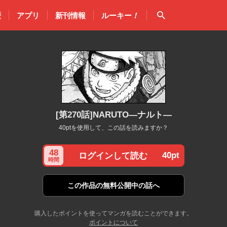
検索
歴
アプリ
新刊情報
ルーキー
！
[第270話]NARUTO―ナルト―
40ptを使用して、この話を読みますか？
48
40pt
ログインして読む
時間
この作品の
無料公開中の話へ
購入したポイントを使ってマンガを読むことができます。
ポイントについて