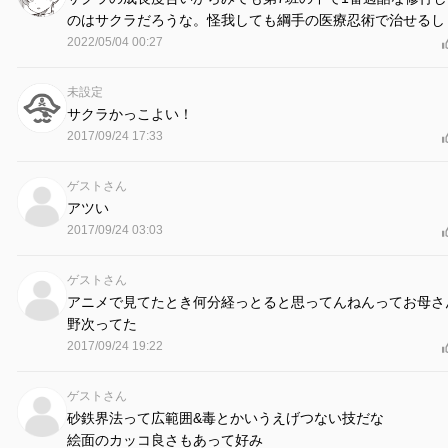
のはサクラだろうな。怪我しても綱手の医療忍術で治せるし
2022/05/04 00:27
未設定
サクラかっこよい！
2017/09/24 17:33
ゲストさん
アツい
2017/09/24 03:03
ゲストさん
アニメで見てたとき何分経っとると思ってんねんってお母さ
野次ってた
2017/09/24 19:22
ゲストさん
砂鉄界法って広範囲&毒とかいうえげつない技だな
絵面のカッコ良さもあって好み