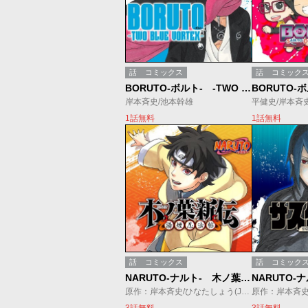
話
コミックス
話
コミック
BORUTO-ボルト- -TWO BLUE VORTEX-
岸本斉史/池本幹雄
1話無料
1話無料
話
コミックス
話
コミック
NARUTO-ナルト- 木ノ葉新伝 湯煙忍法帖
原作：岸本斉史/ひなたしょう(JUMP j BOOKS) 漫画：斎夏生
3話無料
3話無料