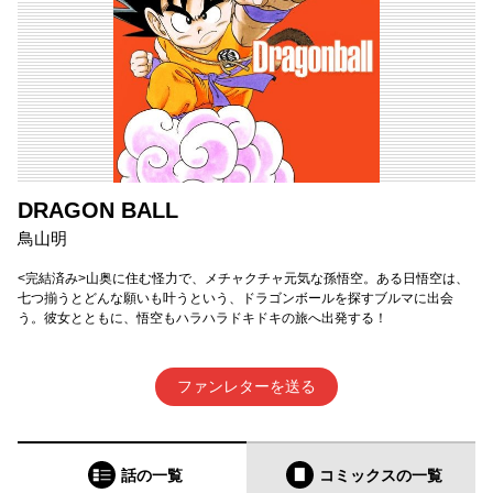
DRAGON BALL
鳥山明
<完結済み>山奥に住む怪力で、メチャクチャ元気な孫悟空。ある日悟空は、
七つ揃うとどんな願いも叶うという、ドラゴンボールを探すブルマに出会
う。彼女とともに、悟空もハラハラドキドキの旅へ出発する！
ファンレターを送る
話の一覧
コミックス
の一覧