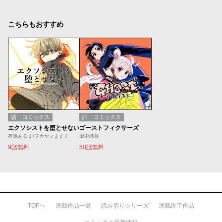
こちらもおすすめ
話
コミックス
話
コミックス
エクソシストを堕とせない
ゴーストフィクサーズ
有馬あるま/フカヤマますく
田中靖規
9話無料
50話無料
TOPへ
連載作品一覧
読み切りシリーズ
連載終了作品