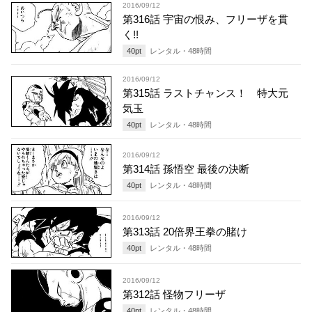
2016/09/12
第316話 宇宙の恨み、フリーザを貫
く!!
40
pt
レンタル・
48
時間
2016/09/12
第315話 ラストチャンス！ 特大元
気玉
40
pt
レンタル・
48
時間
2016/09/12
第314話 孫悟空 最後の決断
40
pt
レンタル・
48
時間
2016/09/12
第313話 20倍界王拳の賭け
40
pt
レンタル・
48
時間
2016/09/12
第312話 怪物フリーザ
40
pt
レンタル・
48
時間