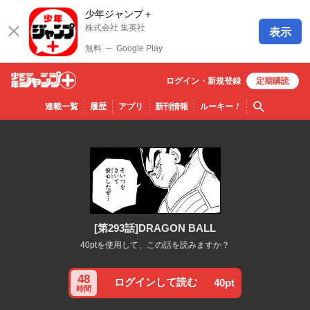
少年ジャンプ＋
株式会社 集英社
表示
無料
─
Google Play
ログイン・
新規
登録
定期購読
少年ジ
検索
連載一覧
履歴
アプリ
新刊情報
ルーキー
！
ャンプ
＋
[第293話]DRAGON BALL
40ptを使用して、この話を読みますか？
48
ログインして読む
40pt
時間