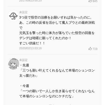
2017/09/23 00:25
845
未設定
3つ目で悟空の治療をお願いすれば良かったのに。
あ、この時の反省を活かして魔人ブウとの最終決戦
で
元気玉を撃った時に体力が落ちていた悟空の回復を
デンデは咄嗟に願ってくれたのか！
すごい伏線だ！！
2020/02/13 03:16
719
未設定
・先週
「三つも願い叶えてくれるなんて本場のシェンロン
太っ腹だわ」
・今週
「一つの願いで一人しか生き返らせてくれないなん
て本場のシェンロンなのにケチだな」