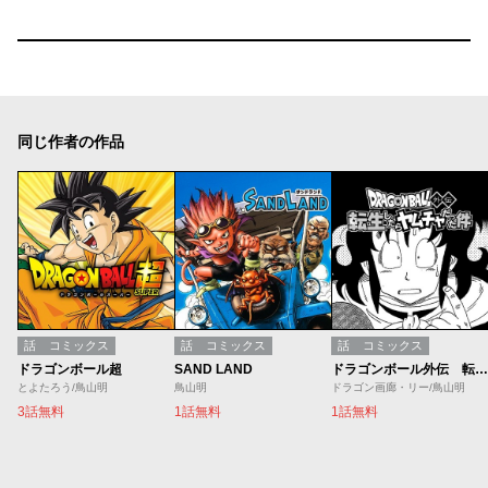
同じ作者の作品
話
コミックス
話
コミックス
話
コミックス
ドラゴンボール超
SAND LAND
ドラゴンボール外伝 転生したらヤムチャだった件
とよたろう/鳥山明
鳥山明
ドラゴン画廊・リー/鳥山明
3話無料
1話無料
1話無料