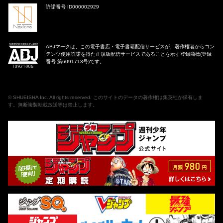
許諾番号 ID000002929
ABJマークは、この電子書店・電子書籍配信サービスが、著作権者からコン
テンツ使用許諾を得た正規版配信サービスであることを示す登録商標(登録
番号 第6091713号)です。
©
SHUEISHA Inc
. All rights reserved. このサイトのデータの著作権は集英社が保有しま
す。無断複製転載放送等は禁止します。