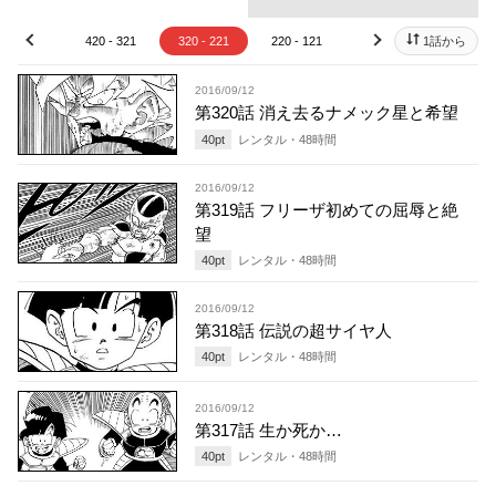
20 - 421
420 - 321
320 - 221
220 - 121
120 - 21
1話から
20 - 
prev
next
2016/09/12
第320話 消え去るナメック星と希望
40
pt
レンタル・
48
時間
2016/09/12
第319話 フリーザ初めての屈辱と絶
望
40
pt
レンタル・
48
時間
2016/09/12
第318話 伝説の超サイヤ人
40
pt
レンタル・
48
時間
2016/09/12
第317話 生か死か…
40
pt
レンタル・
48
時間