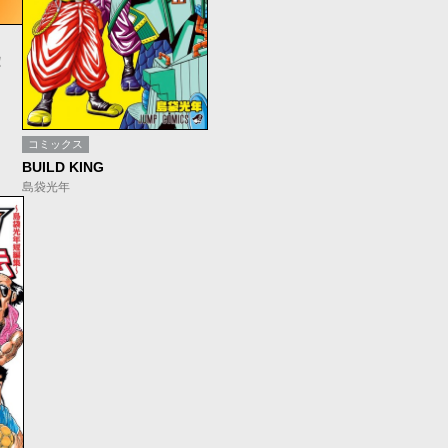
！
コミックス
BUILD KING
島袋光年