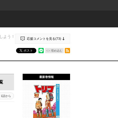
しよう！
応援コメントを見る(
73
)
RSSフィード
ポスト
埋め込む
最新巻情報
覧
1話から