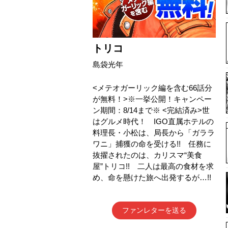
トリコ
島袋光年
<メテオガーリック編を含む66話分
が無料！>※一挙公開！キャンペー
ン期間：8/14まで※ <完結済み>世
はグルメ時代！ IGO直属ホテルの
料理長・小松は、局長から「ガララ
ワニ」捕獲の命を受ける!! 任務に
抜擢されたのは、カリスマ“美食
屋”トリコ!! 二人は最高の食材を求
め、命を懸けた旅へ出発するが…!!
ファンレターを送る