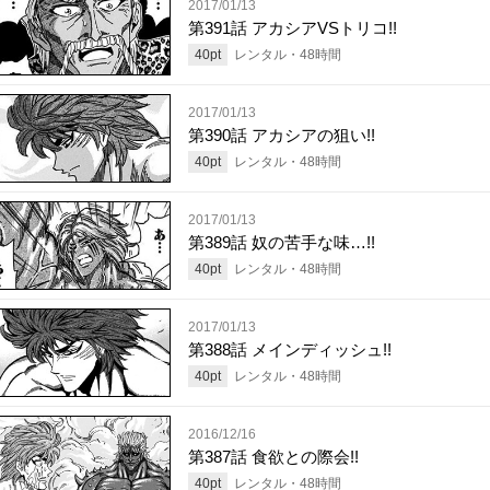
2017/01/13
第391話 アカシアVSトリコ!!
40
pt
レンタル・
48
時間
2017/01/13
第390話 アカシアの狙い!!
40
pt
レンタル・
48
時間
2017/01/13
第389話 奴の苦手な味…!!
40
pt
レンタル・
48
時間
2017/01/13
第388話 メインディッシュ!!
40
pt
レンタル・
48
時間
2016/12/16
第387話 食欲との際会!!
40
pt
レンタル・
48
時間