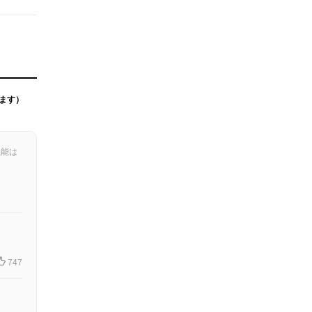
ます）
機能は
747