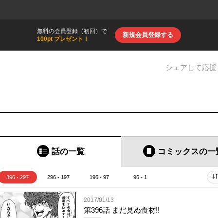
無料の会員登録（初回）で
新規会員登録する
100pt プレゼント！
シェアして応援
話の一覧
コミックス
の一
396 - 297
296 - 197
196 - 97
96 - 1
2017/01/13
第396話 まだ見ぬ食材!!