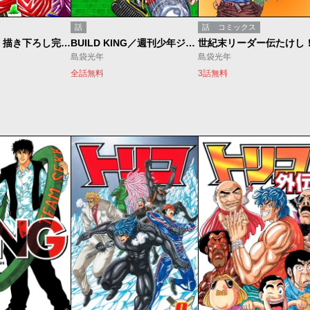
話
話
コミックス
BUILD KING 描き下ろし完結編
BUILD KING／週刊少年ジャンプ新連載試し読み
世紀末リーダー伝たけし
島袋光年
島袋光年
全話無料
3話無料