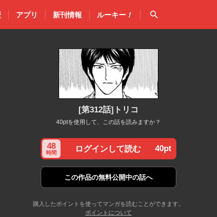
検索
歴
アプリ
新刊情報
ルーキー
！
[第312話]トリコ
40ptを使用して、この話を読みますか？
48
40pt
ログインして読む
時間
この作品の
無料公開中の話へ
購入したポイントを使ってマンガを読むことができます。
ポイントについて