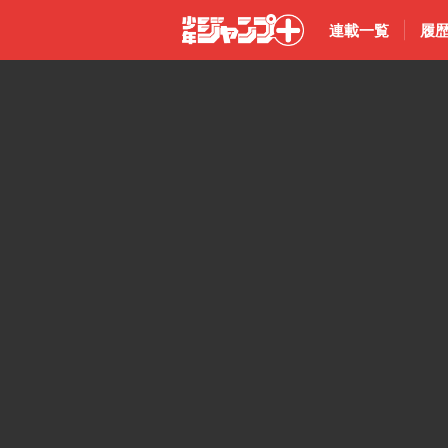
連載一覧
履
少年ジャン
プ＋