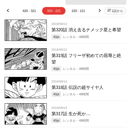
20 - 421
420 - 321
320 - 221
220 - 121
120 - 21
1話から
20 - 
prev
next
2016/09/12
第320話 消え去るナメック星と希望
40
pt
レンタル・
48
時間
2016/09/12
第319話 フリーザ初めての屈辱と絶
望
40
pt
レンタル・
48
時間
2016/09/12
第318話 伝説の超サイヤ人
40
pt
レンタル・
48
時間
2016/09/12
第317話 生か死か…
40
pt
レンタル・
48
時間