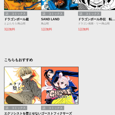
話
コミックス
話
コミックス
話
コミックス
ドラゴンボール超
SAND LAND
ドラゴンボール外伝 転生したらヤムチャだった件
とよたろう/鳥山明
鳥山明
ドラゴン画廊・リー/鳥山明
3話無料
1話無料
1話無料
こちらもおすすめ
話
コミックス
話
コミックス
エクソシストを堕とせない
ゴーストフィクサーズ