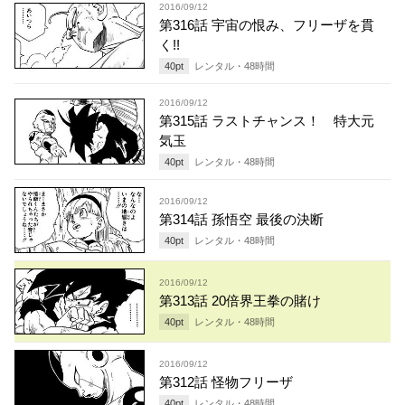
2016/09/12
第316話 宇宙の恨み、フリーザを貫
く!!
40
pt
レンタル・
48
時間
2016/09/12
第315話 ラストチャンス！ 特大元
気玉
40
pt
レンタル・
48
時間
2016/09/12
第314話 孫悟空 最後の決断
40
pt
レンタル・
48
時間
2016/09/12
第313話 20倍界王拳の賭け
40
pt
レンタル・
48
時間
2016/09/12
第312話 怪物フリーザ
40
pt
レンタル・
48
時間