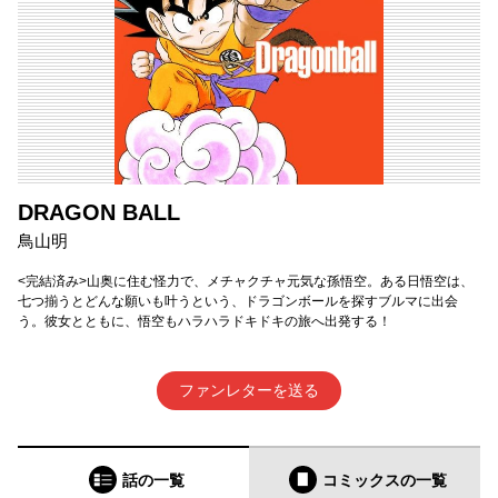
DRAGON BALL
鳥山明
<完結済み>山奥に住む怪力で、メチャクチャ元気な孫悟空。ある日悟空は、
七つ揃うとどんな願いも叶うという、ドラゴンボールを探すブルマに出会
う。彼女とともに、悟空もハラハラドキドキの旅へ出発する！
ファンレターを送る
話の一覧
コミックス
の一覧