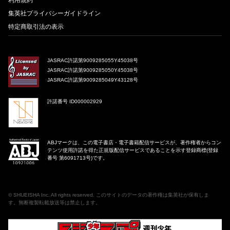
利用規約
集英社プライバシーガイドライン
特定商取引法の表示
JASRAC許諾第9009285055Y45038号
JASRAC許諾第9009285050Y45038号
JASRAC許諾第9009285049Y43128号
許諾番号 ID000002929
ABJマークは、この電子書店・電子書籍配信サービスが、著作権者からコン
テンツ使用許諾を得た正規版配信サービスであることを示す登録商標(登録
番号 第6091713号)です。
©
SHUEISHA Inc
. All rights reserved. このサイトのデータの著作権は集英社が保有しま
す。無断複製転載放送等は禁止します。