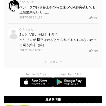
だいごろう
ベジータの四倍界王拳の時と違って限界突破しても
圧倒出来ないとは…
2017/09/23 01:35
933
ゲストさん
2人とも実力を隠しすぎて
クリリンが 悟空はわざとやられてるんじゃないかっ
て疑う始末（笑）
2017/09/23 18:42
796
もっと見る
App Storeはこちら
Google Playはこちら
最新巻情報