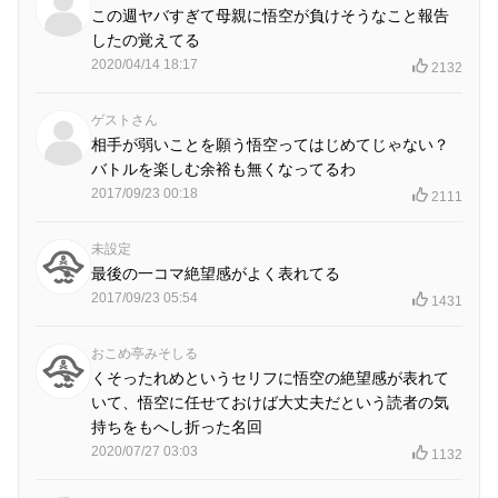
この週ヤバすぎて母親に悟空が負けそうなこと報告
したの覚えてる
2020/04/14 18:17
2132
ゲストさん
相手が弱いことを願う悟空ってはじめてじゃない？
バトルを楽しむ余裕も無くなってるわ
2017/09/23 00:18
2111
未設定
最後の一コマ絶望感がよく表れてる
2017/09/23 05:54
1431
おこめ亭みそしる
くそったれめというセリフに悟空の絶望感が表れて
いて、悟空に任せておけば大丈夫だという読者の気
持ちをもへし折った名回
2020/07/27 03:03
1132