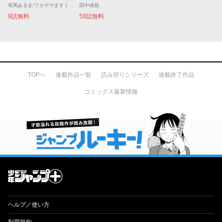
有馬あるま/フカヤマますく
田中靖規
9話無料
50話無料
TOPへ
連載作品一覧
読み切りシリーズ
連載終了作品
コミックス最新情報
才能溢れる投稿作が読み放題！ ジャンプルーキー！
ヘルプ／使い方